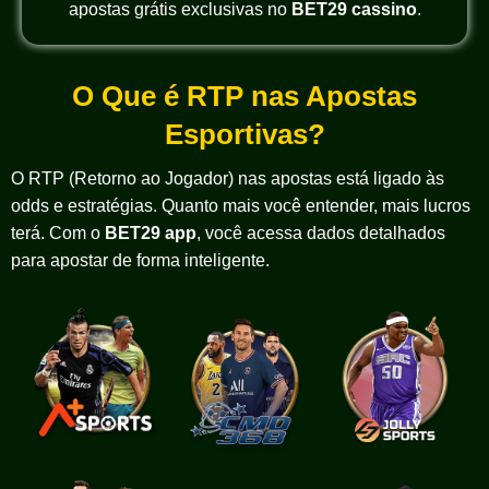
apostas grátis exclusivas no
BET29 cassino
.
O Que é RTP nas Apostas
Esportivas?
O RTP (Retorno ao Jogador) nas apostas está ligado às
odds e estratégias. Quanto mais você entender, mais lucros
terá. Com o
BET29 app
, você acessa dados detalhados
para apostar de forma inteligente.