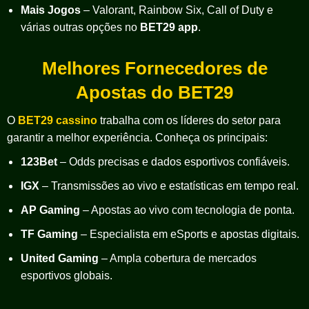
Mais Jogos
– Valorant, Rainbow Six, Call of Duty e
várias outras opções no
BET29 app
.
Melhores Fornecedores de
Apostas do BET29
O
BET29 cassino
trabalha com os líderes do setor para
garantir a melhor experiência. Conheça os principais:
123Bet
– Odds precisas e dados esportivos confiáveis.
IGX
– Transmissões ao vivo e estatísticas em tempo real.
AP Gaming
– Apostas ao vivo com tecnologia de ponta.
TF Gaming
– Especialista em eSports e apostas digitais.
United Gaming
– Ampla cobertura de mercados
esportivos globais.