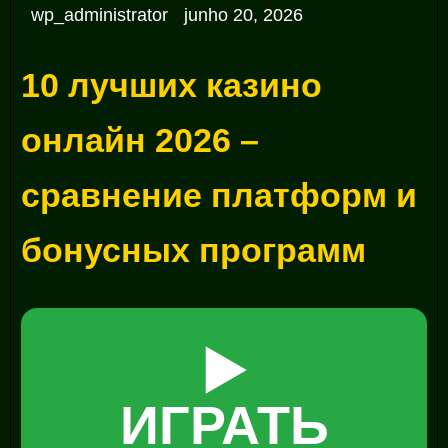
wp_administrator
junho 20, 2026
10 лучших казино
онлайн 2026 –
сравнение платформ и
бонусных программ
▶️
ИГРАТЬ