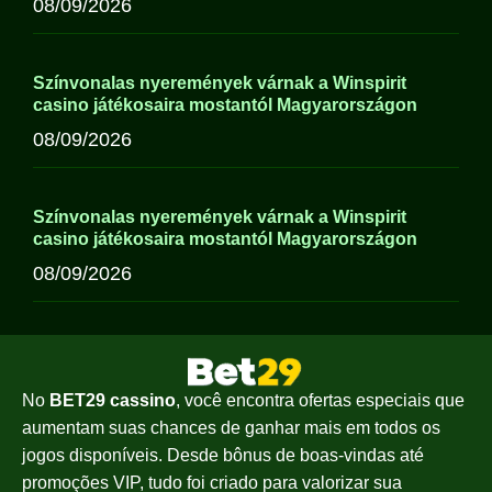
08/09/2026
Színvonalas nyeremények várnak a Winspirit
casino játékosaira mostantól Magyarországon
08/09/2026
Színvonalas nyeremények várnak a Winspirit
casino játékosaira mostantól Magyarországon
08/09/2026
No
BET29 cassino
, você encontra ofertas especiais que
aumentam suas chances de ganhar mais em todos os
jogos disponíveis. Desde bônus de boas-vindas até
promoções VIP, tudo foi criado para valorizar sua