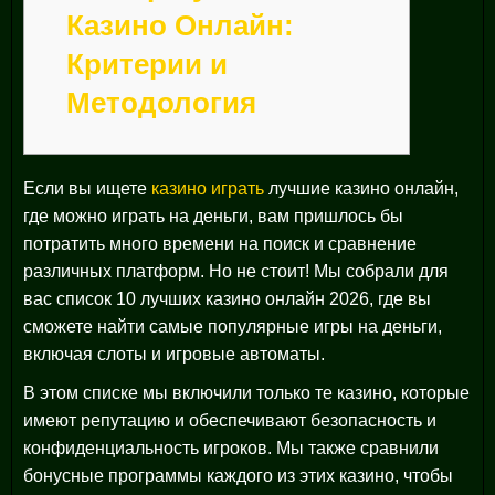
Казино Онлайн:
Критерии и
Методология
Если вы ищете
казино играть
лучшие казино онлайн,
где можно играть на деньги, вам пришлось бы
потратить много времени на поиск и сравнение
различных платформ. Но не стоит! Мы собрали для
вас список 10 лучших казино онлайн 2026, где вы
сможете найти самые популярные игры на деньги,
включая слоты и игровые автоматы.
В этом списке мы включили только те казино, которые
имеют репутацию и обеспечивают безопасность и
конфиденциальность игроков. Мы также сравнили
бонусные программы каждого из этих казино, чтобы