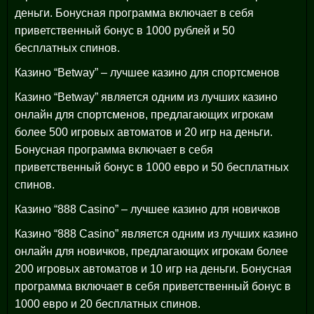
деньги. Бонусная программа включает в себя
приветственный бонус в 1000 рублей и 50
бесплатных спинов.
Казино “Betway” – лучшее казино для спортсменов
Казино “Betway” является одним из лучших казино
онлайн для спортсменов, предлагающих игрокам
более 500 игровых автоматов и 20 игр на деньги.
Бонусная программа включает в себя
приветственный бонус в 1000 евро и 50 бесплатных
спинов.
Казино “888 Casino” – лучшее казино для новичков
Казино “888 Casino” является одним из лучших казино
онлайн для новичков, предлагающих игрокам более
200 игровых автоматов и 10 игр на деньги. Бонусная
программа включает в себя приветственный бонус в
1000 евро и 20 бесплатных спинов.