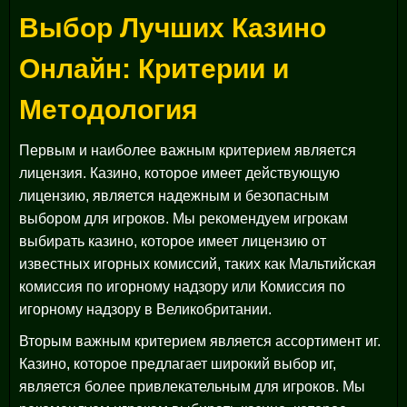
Выбор Лучших Казино
Онлайн: Критерии и
Методология
Первым и наиболее важным критерием является
лицензия. Казино, которое имеет действующую
лицензию, является надежным и безопасным
выбором для игроков. Мы рекомендуем игрокам
выбирать казино, которое имеет лицензию от
известных игорных комиссий, таких как Мальтийская
комиссия по игорному надзору или Комиссия по
игорному надзору в Великобритании.
Вторым важным критерием является ассортимент иг.
Казино, которое предлагает широкий выбор иг,
является более привлекательным для игроков. Мы