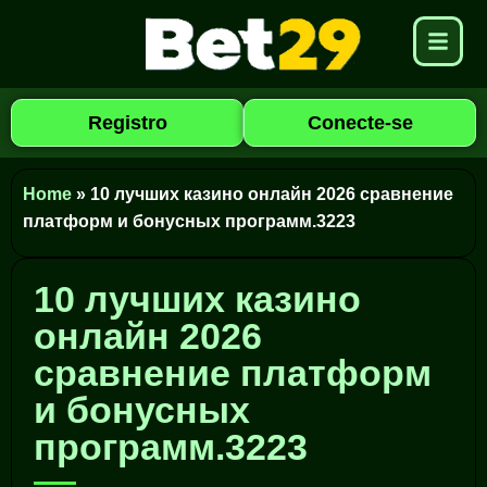
Registro
Conecte-se
Home
»
10 лучших казино онлайн 2026 сравнение
платформ и бонусных программ.3223
10 лучших казино
онлайн 2026
сравнение платформ
и бонусных
программ.3223