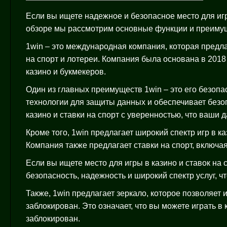
Если вы ищете надежное и безопасное место для игры
обзоре мы рассмотрим основные функции и преимуще
1win – это международная компания, которая предлаг
на спорт и лотереи. Компания была основана в 2018 
казино и букмекеров.
Один из главных преимуществ 1win – это его безоп
технологии для защиты данных и обеспечивает безопа
казино и ставки на спорт с уверенностью, что ваши
Кроме того, 1win предлагает широкий спектр игр в ка
Компания также предлагает ставки на спорт, включая
Если вы ищете место для игры в казино и ставок на 
безопасность, надежность и широкий спектр услуг, ч
Также, 1win предлагает зеркало, которое позволяет и
заблокирован. Это означает, что вы можете играть в 
заблокирован.