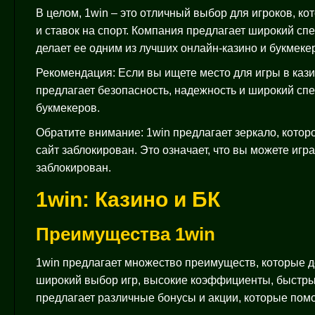
В целом, 1win – это отличный выбор для игроков, к
и ставок на спорт. Компания предлагает широкий спе
делает ее одним из лучших онлайн-казино и букмеке
Рекомендация: Если вы ищете место для игры в казин
предлагает безопасность, надежность и широкий спек
букмекеров.
Обратите внимание: 1win предлагает зеркало, которо
сайт заблокирован. Это означает, что вы можете игра
заблокирован.
1win: Казино и БК
Преимущества 1win
1win предлагает множество преимуществ, которые д
широкий выбор игр, высокие коэффициенты, быстрый 
предлагает различные бонусы и акции, которые помо