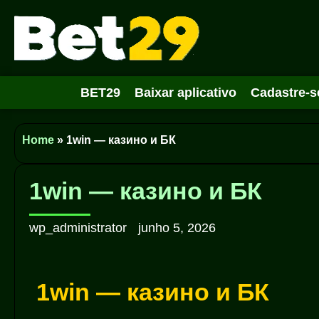
BET29
Baixar aplicativo
Cadastre-s
Home
»
1win — казино и БК
1win — казино и БК
wp_administrator
junho 5, 2026
1win — казино и БК