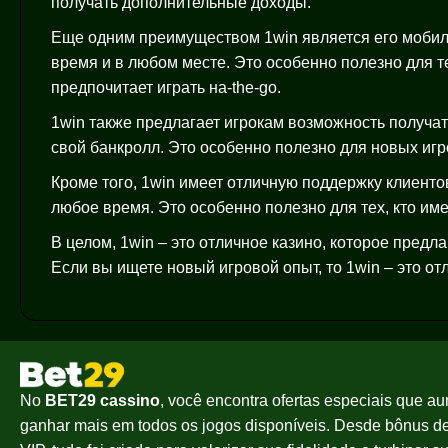
получать дополнительные доходы.
Еще одним преимуществом 1win является его мобиль
время и в любом месте. Это особенно полезно для т
предпочитает играть на-the-go.
1win также предлагает игрокам возможность получат
свой банкролл. Это особенно полезно для новых игро
Кроме того, 1win имеет отличную поддержку клиентов
любое время. Это особенно полезно для тех, кто им
В целом, 1win – это отличное казино, которое предл
Если вы ищете новый игровой опыт, то 1win – это о
No
BET29 cassino
, você encontra ofertas especiais que 
ganhar mais em todos os jogos disponíveis. Desde bônus d