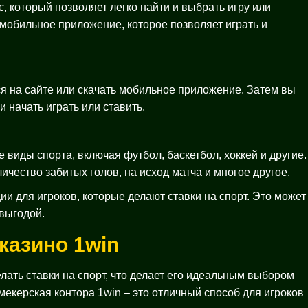
, который позволяет легко найти и выбрать игру или
т мобильное приложение, которое позволяет играть и
я на сайте или скачать мобильное приложение. Затем вы
и начать играть или ставить.
 виды спорта, включая футбол, баскетбол, хоккей и другие.
ичество забитых голов, на исход матча и многое другое.
ии для игроков, которые делают ставки на спорт. Это может
 выгодой.
казино 1win
лать ставки на спорт, что делает его идеальным выбором
кмекерская контора 1win – это отличный способ для игроков