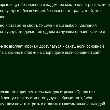
оторые ищут безопасное и надежное место для игры в казино
ктр услуг и обеспечивает безопасность транзакций, что
ров.
о и ставок на спорт, то 1win – ваш выбор. Компания
тр услуг, что делает ее одним из лучших онлайн-казино и
е позволяет игрокам доступаться к сайту, если основной
ть в казино и ставки на спорт, даже если основной сайт
елают его привлекательным для игроков. Среди них –
доступ к счету и многое другое. Кроме того, 1win
гут вам начать играть и ставить с максимальной выгодой.