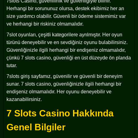
7slots Casino, güvenilirlik ve güvenliğiyle bilinir.
Herhangi bir sorununuz olursa, destek ekibimiz her an
size yardımcı olabilir. Güvenli bir ödeme sistemimiz var
ve herhangi bir riskiniz olmamalıdır.
7slot oyunları, çeşitli kategorilere ayrılmıştır. Her oyun
türünü deneyebilir ve en sevdiğiniz oyunu bulabilirsiniz.
Güvenliğinizle ilgili herhangi bir endişeniz olmamalıdır,
çünkü 7 slots casino, güvenliği en üst düzeyde ön planda
tutar.
7slots giriş sayfamız, güvenilir ve güvenli bir deneyim
sunar. 7 slots casino, güvenliğinizle ilgili herhangi bir
endişeniz olmamalıdır. Her oyunu deneyebilir ve
kazanabilirsiniz.
7 Slots Casino Hakkında
Genel Bilgiler