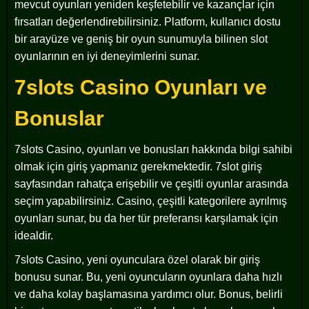
mevcut oyunları yeniden keşfetebilir ve kazançlar için
fırsatları değerlendirebilirsiniz. Platform, kullanıcı dostu
bir arayüze ve geniş bir oyun sunumuyla bilinen slot
oyunlarının en iyi deneyimlerini sunar.
7slots Casino Oyunları ve
Bonuslar
7slots Casino, oyunları ve bonusları hakkında bilgi sahibi
olmak için giriş yapmanız gerekmektedir. 7slot giriş
sayfasından rahatça erişebilir ve çeşitli oyunlar arasında
seçim yapabilirsiniz. Casino, çeşitli kategorilere ayrılmış
oyunları sunar, bu da her tür preferansı karşılamak için
idealdir.
7slots Casino, yeni oyunculara özel olarak bir giriş
bonusu sunar. Bu, yeni oyuncuların oyunlara daha hızlı
ve daha kolay başlamasına yardımcı olur. Bonus, belirli