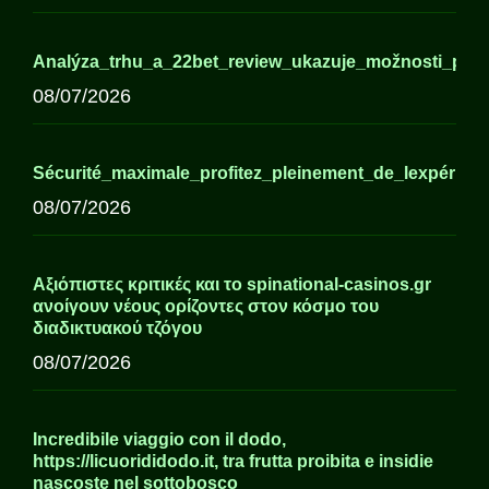
Analýza_trhu_a_22bet_review_ukazuje_možnosti_pro
08/07/2026
Sécurité_maximale_profitez_pleinement_de_lexpérien
08/07/2026
Αξιόπιστες κριτικές και το spinational-casinos.gr
ανοίγουν νέους ορίζοντες στον κόσμο του
διαδικτυακού τζόγου
08/07/2026
Incredibile viaggio con il dodo,
https://licuorididodo.it, tra frutta proibita e insidie
nascoste nel sottobosco