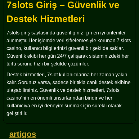
7slots Giriş – Güvenlik ve
Destek Hizmetleri
7slots giriş sayfasında güvenliğiniz için en iyi önlemler
alınmıştır. Her işlemde veri şifrelemesiyle korunan 7 slots
casino, kullanıcı bilgilerinizi güvenli bir şekilde saklar.
Güvenlik ekibi her gün 24/7 çalışarak sisteminizdeki her
türlü sorunu hızlı bir şekilde çözümler.
Destek hizmetleri, 7slot kullanıcılarına her zaman yakın
kalır. Sorunuz varsa, sadece bir tıkla canlı destek ekibine
ulaşabilirsiniz. Güvenlik ve destek hizmetleri, 7slots
casino’nin en önemli unsurlarından biridir ve her
kullanıcıya en iyi deneyim sunmak için sürekli olarak
geliştirilir.
artigos