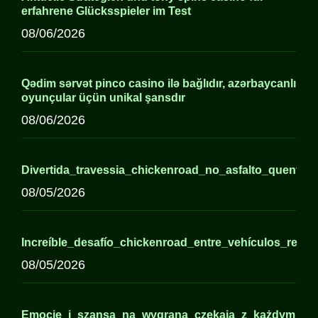
erfahrene Glücksspieler im Test
08/06/2026
Qədim sərvət pinco casino ilə bağlıdır, azərbaycanlı
oyunçular üçün unikal şansdır
08/06/2026
Divertida_travessia_chickenroad_no_asfalto_quente_
08/05/2026
Increíble_desafío_chickenroad_entre_vehículos_refle
08/05/2026
Emocje_i_szansa_na_wygraną_czekają_z_każdym_sp