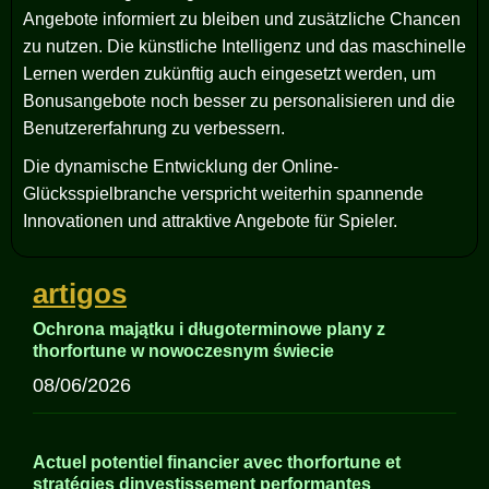
Angebote informiert zu bleiben und zusätzliche Chancen
zu nutzen. Die künstliche Intelligenz und das maschinelle
Lernen werden zukünftig auch eingesetzt werden, um
Bonusangebote noch besser zu personalisieren und die
Benutzererfahrung zu verbessern.
Die dynamische Entwicklung der Online-
Glücksspielbranche verspricht weiterhin spannende
Innovationen und attraktive Angebote für Spieler.
artigos
Ochrona majątku i długoterminowe plany z
thorfortune w nowoczesnym świecie
08/06/2026
Actuel potentiel financier avec thorfortune et
stratégies dinvestissement performantes