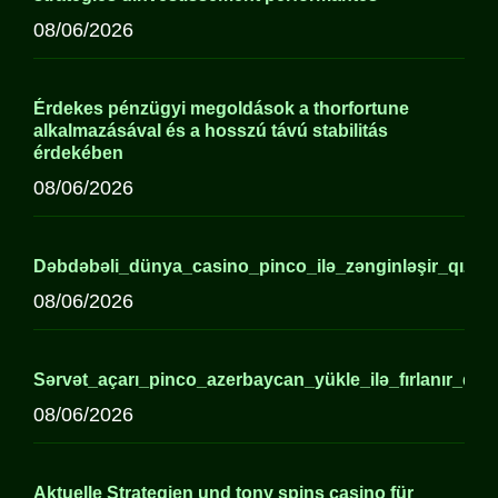
08/06/2026
Érdekes pénzügyi megoldások a thorfortune
alkalmazásával és a hosszú távú stabilitás
érdekében
08/06/2026
Dəbdəbəli_dünya_casino_pinco_ilə_zənginləşir_qızıl_
08/06/2026
Sərvət_açarı_pinco_azerbaycan_yükle_ilə_fırlanır_qədi
08/06/2026
Aktuelle Strategien und tony spins casino für