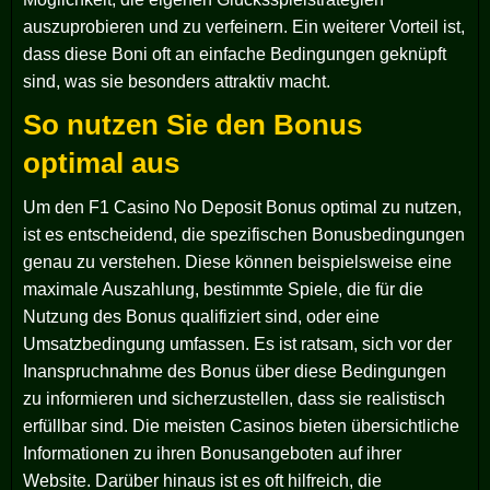
auszuprobieren und zu verfeinern. Ein weiterer Vorteil ist,
dass diese Boni oft an einfache Bedingungen geknüpft
sind, was sie besonders attraktiv macht.
So nutzen Sie den Bonus
optimal aus
Um den F1 Casino No Deposit Bonus optimal zu nutzen,
ist es entscheidend, die spezifischen Bonusbedingungen
genau zu verstehen. Diese können beispielsweise eine
maximale Auszahlung, bestimmte Spiele, die für die
Nutzung des Bonus qualifiziert sind, oder eine
Umsatzbedingung umfassen. Es ist ratsam, sich vor der
Inanspruchnahme des Bonus über diese Bedingungen
zu informieren und sicherzustellen, dass sie realistisch
erfüllbar sind. Die meisten Casinos bieten übersichtliche
Informationen zu ihren Bonusangeboten auf ihrer
Website. Darüber hinaus ist es oft hilfreich, die