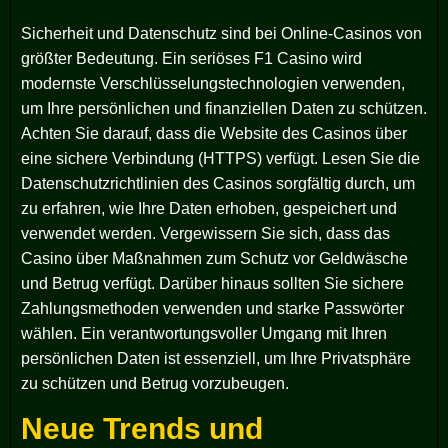
Sicherheit und Datenschutz sind bei Online-Casinos von
größter Bedeutung. Ein seriöses F1 Casino wird
modernste Verschlüsselungstechnologien verwenden,
um Ihre persönlichen und finanziellen Daten zu schützen.
Achten Sie darauf, dass die Website des Casinos über
eine sichere Verbindung (HTTPS) verfügt. Lesen Sie die
Datenschutzrichtlinien des Casinos sorgfältig durch, um
zu erfahren, wie Ihre Daten erhoben, gespeichert und
verwendet werden. Vergewissern Sie sich, dass das
Casino über Maßnahmen zum Schutz vor Geldwäsche
und Betrug verfügt. Darüber hinaus sollten Sie sichere
Zahlungsmethoden verwenden und starke Passwörter
wählen. Ein verantwortungsvoller Umgang mit Ihren
persönlichen Daten ist essenziell, um Ihre Privatsphäre
zu schützen und Betrug vorzubeugen.
Neue Trends und