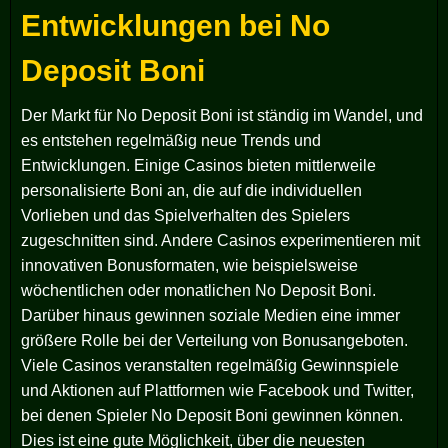
Entwicklungen bei No
Deposit Boni
Der Markt für No Deposit Boni ist ständig im Wandel, und
es entstehen regelmäßig neue Trends und
Entwicklungen. Einige Casinos bieten mittlerweile
personalisierte Boni an, die auf die individuellen
Vorlieben und das Spielverhalten des Spielers
zugeschnitten sind. Andere Casinos experimentieren mit
innovativen Bonusformaten, wie beispielsweise
wöchentlichen oder monatlichen No Deposit Boni.
Darüber hinaus gewinnen soziale Medien eine immer
größere Rolle bei der Verteilung von Bonusangeboten.
Viele Casinos veranstalten regelmäßig Gewinnspiele
und Aktionen auf Plattformen wie Facebook und Twitter,
bei denen Spieler No Deposit Boni gewinnen können.
Dies ist eine gute Möglichkeit, über die neuesten