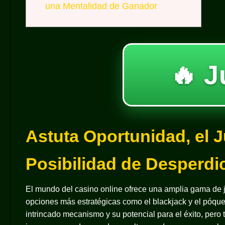
una Mentalidad de Ganador
🔥 J
Astuta Oportunidad, el J
Posibilidad de Desperdic
El mundo del casino online ofrece una amplia gama de j
opciones más estratégicas como el blackjack y el póquer
intrincado mecanismo y su potencial para el éxito, pero