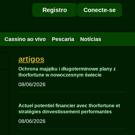
Registro
Conecte-se
Cassino ao vivo
Pescaria
Notícias
artigos
Ochrona majątku i długoterminowe plany z
thorfortune w nowoczesnym świecie
08/06/2026
Actuel potentiel financier avec thorfortune et
stratégies dinvestissement performantes
08/06/2026