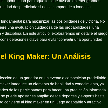
nte oportunidad para aquellos que buscan obtener grandes
tunidad desperdiciada si no se comprende a fondo su
 fundamental para maximizar las posibilidades de victoria. No
uiere una evaluación cuidadosa de las probabilidades, una
y disciplina. En este artículo, exploraremos en detalle el juego
s consideraciones clave para evitar convertir una oportunidad
l King Maker: Un Análisis
elección de un ganador en un evento o competición predefinida.
g maker introduce un elemento de habilidad y conocimiento, ya
dades de los participantes para hacer una predicción informada.
 se puede apostar es amplia: desde deportes y e-sports hasta
dad convierte al king maker en un juego adaptable y atractivo