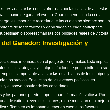
er es analizar las cuotas ofrecidas por las casas de apuestas.
participante de ganar el evento. Cuanto menor sea la cuota,
mbargo, es importante recordar que las cuotas no siempre son un
ndiente de las fortalezas y debilidades de cada participante
ubestiman o sobreestiman las posibilidades reales de victoria.
 del Ganador: Investigación y
decisiones informadas en el juego del king maker. Esto implica
ales, sus estrategias, y cualquier factor que pueda influir en su
jemplo, es importante analizar las estadísticas de los equipos y
mientos previos. En el caso de los eventos políticos, es
s, y el apoyo popular de los candidatos.
as y los patrones puede proporcionar información valiosa. Por
storial de éxito en eventos similares, o que muestran una mejora
ficaz. También es importante tener en cuenta los factores