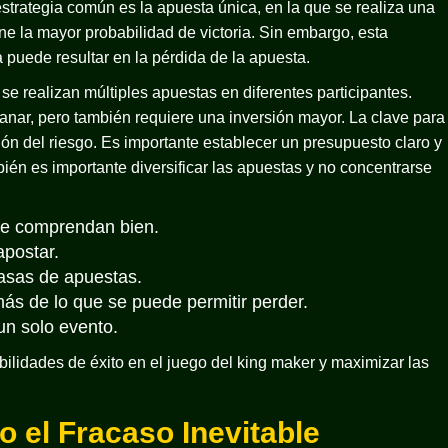
strategia común es la apuesta única, en la que se realiza una
ne la mayor probabilidad de victoria. Sin embargo, esta
 puede resultar en la pérdida de la apuesta.
 se realizan múltiples apuestas en diferentes participantes.
anar, pero también requiere una inversión mayor. La clave para
ión del riesgo. Es importante establecer un presupuesto claro y
ién es importante diversificar las apuestas y no concentrarse
se comprendan bien.
apostar.
casas de apuestas.
ás de lo que se puede permitir perder.
un solo evento.
ilidades de éxito en el juego del king maker y maximizar las
o el Fracaso Inevitable