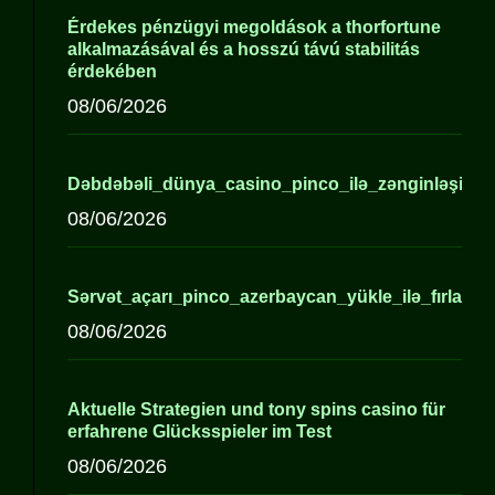
Érdekes pénzügyi megoldások a thorfortune
alkalmazásával és a hosszú távú stabilitás
érdekében
08/06/2026
Dəbdəbəli_dünya_casino_pinco_ilə_zənginləşir_qız
08/06/2026
Sərvət_açarı_pinco_azerbaycan_yükle_ilə_fırlanır_
08/06/2026
Aktuelle Strategien und tony spins casino für
erfahrene Glücksspieler im Test
08/06/2026