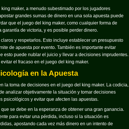
del king maker, a menudo subestimado por los jugadores
e apostar grandes sumas de dinero en una sola apuesta puede
rdar que el juego del king maker, como cualquier forma de
 garantía de victoria, y es posible perder dinero.
s claros y respetarlos. Esto incluye establecer un presupuesto
límite de apuesta por evento. También es importante evitar
ue esto puede nublar el juicio y llevar a decisiones imprudentes.
evitar el fracaso en el juego del king maker.
icología en la Apuesta
n la toma de decisiones en el juego del king maker. La codicia,
 de analizar objetivamente la situación y tomar decisiones
s psicológicos y evitar que afecten las apuestas.
lo que se debe en la esperanza de obtener una gran ganancia.
te para evitar una pérdida, incluso si la situación es
pérdidas, apostando cada vez más dinero en un intento de