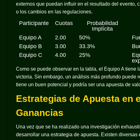
externos que puedan influir en el resultado del evento, 
o los cambios en las regulaciones.
Participante
Cuotas
Probabilidad
Implícita
Equipo A
2.00
50%
Fue
Equipo B
3.00
33.3%
Bue
Equipo C
4.00
25%
Equ
exp
Como se puede observar en la tabla, el Equipo A tiene la
victoria. Sin embargo, un análisis más profundo puede r
tiene un buen potencial y podría ser una apuesta de valo
Estrategias de Apuesta en e
Ganancias
Una vez que se ha realizado una investigación exhaustiv
desarrollar una estrategia de apuesta. Existen diversas 