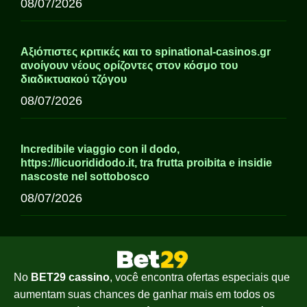
08/07/2026
Αξιόπιστες κριτικές και το spinational-casinos.gr
ανοίγουν νέους ορίζοντες στον κόσμο του
διαδικτυακού τζόγου
08/07/2026
Incredibile viaggio con il dodo,
https://licuorididodo.it, tra frutta proibita e insidie
nascoste nel sottobosco
08/07/2026
No
BET29 cassino
, você encontra ofertas especiais que
aumentam suas chances de ganhar mais em todos os