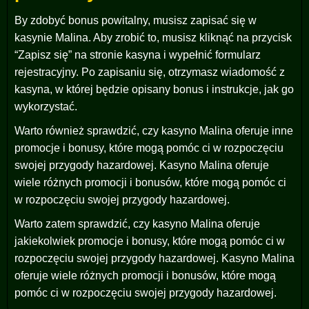
By zdobyć bonus powitalny, musisz zapisać się w
kasynie Malina. Aby zrobić to, musisz kliknąć na przycisk
“Zapisz się” na stronie kasyna i wypełnić formularz
rejestracyjny. Po zapisaniu się, otrzymasz wiadomość z
kasyna, w której będzie opisany bonus i instrukcje, jak go
wykorzystać.
Warto również sprawdzić, czy kasyno Malina oferuje inne
promocje i bonusy, które mogą pomóc ci w rozpoczęciu
swojej przygody hazardowej. Kasyno Malina oferuje
wiele różnych promocji i bonusów, które mogą pomóc ci
w rozpoczęciu swojej przygody hazardowej.
Warto zatem sprawdzić, czy kasyno Malina oferuje
jakiekolwiek promocje i bonusy, które mogą pomóc ci w
rozpoczęciu swojej przygody hazardowej. Kasyno Malina
oferuje wiele różnych promocji i bonusów, które mogą
pomóc ci w rozpoczęciu swojej przygody hazardowej.