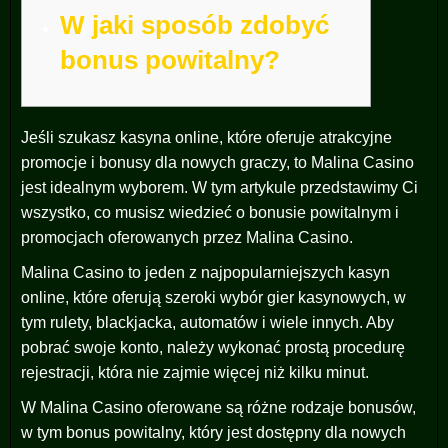
W jaki sposób zdobyć
bonus powitalny?
Jeśli szukasz kasyna online, które oferuje atrakcyjne
promocje i bonusy dla nowych graczy, to Malina Casino
jest idealnym wyborem. W tym artykule przedstawimy Ci
wszystko, co musisz wiedzieć o bonusie powitalnym i
promocjach oferowanych przez Malina Casino.
Malina Casino to jeden z najpopularniejszych kasyn
online, które oferują szeroki wybór gier kasynowych, w
tym rulety, blackjacka, automatów i wiele innych. Aby
pobrać swoje konto, należy wykonać prostą procedurę
rejestracji, która nie zajmie więcej niż kilku minut.
W Malina Casino oferowane są różne rodzaje bonusów,
w tym bonus powitalny, który jest dostępny dla nowych