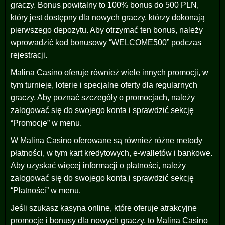
graczy. Bonus powitalny to 100% bonus do 500 PLN,
który jest dostępny dla nowych graczy, którzy dokonają
pierwszego depozytu. Aby otrzymać ten bonus, należy
wprowadzić kod bonusowy “WELCOME500” podczas
rejestracji.
Malina Casino oferuje również wiele innych promocji, w
tym turnieje, loterie i specjalne oferty dla regularnych
graczy. Aby poznać szczegóły o promocjach, należy
zalogować się do swojego konta i sprawdzić sekcję
“Promocje” w menu.
W Malina Casino oferowane są również różne metody
płatności, w tym kart kredytowych, e-walletów i bankowe.
Aby uzyskać więcej informacji o płatności, należy
zalogować się do swojego konta i sprawdzić sekcję
“Płatności” w menu.
Jeśli szukasz kasyna online, które oferuje atrakcyjne
promocje i bonusy dla nowych graczy, to Malina Casino