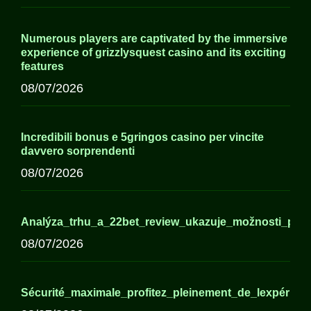
Numerous players are captivated by the immersive
experience of grizzlysquest casino and its exciting
features
08/07/2026
Incredibili bonus e 5gringos casino per vincite
davvero sorprendenti
08/07/2026
Analýza_trhu_a_22bet_review_ukazuje_možnosti_pro
08/07/2026
Sécurité_maximale_profitez_pleinement_de_lexpérien