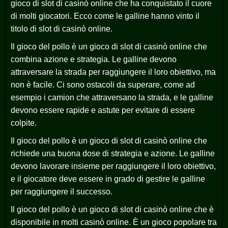
gioco di slot di casinò online che ha conquistato il cuore
di molti giocatori. Ecco come le galline hanno vinto il
titolo di slot di casinò online.
Il gioco del pollo è un gioco di slot di casinò online che
combina azione e strategia. Le galline devono
attraversare la strada per raggiungere il loro obiettivo, ma
non è facile. Ci sono ostacoli da superare, come ad
esempio i camion che attraversano la strada, e le galline
devono essere rapide e astute per evitare di essere
colpite.
Il gioco del pollo è un gioco di slot di casinò online che
richiede una buona dose di strategia e azione. Le galline
devono lavorare insieme per raggiungere il loro obiettivo,
e il giocatore deve essere in grado di gestire le galline
per raggiungere il successo.
Il gioco del pollo è un gioco di slot di casinò online che è
disponibile in molti casinò online. È un gioco popolare tra