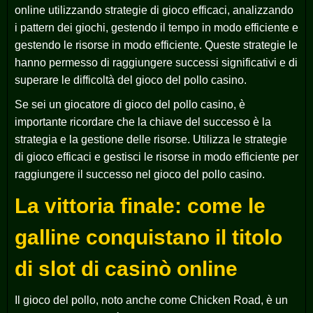
online utilizzando strategie di gioco efficaci, analizzando
i pattern dei giochi, gestendo il tempo in modo efficiente e
gestendo le risorse in modo efficiente. Queste strategie le
hanno permesso di raggiungere successi significativi e di
superare le difficoltà del gioco del pollo casino.
Se sei un giocatore di gioco del pollo casino, è
importante ricordare che la chiave del successo è la
strategia e la gestione delle risorse. Utilizza le strategie
di gioco efficaci e gestisci le risorse in modo efficiente per
raggiungere il successo nel gioco del pollo casino.
La vittoria finale: come le
galline conquistano il titolo
di slot di casinò online
Il gioco del pollo, noto anche come Chicken Road, è un