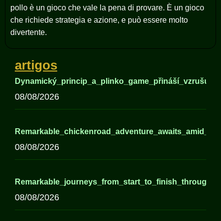
pollo è un gioco che vale la pena di provare. È un gioco
che richiede strategia e azione, e può essere molto
divertente.
artigos
Dynamický_princip_a_plinko_game_přináší_vzrušující
08/08/2026
Remarkable_chickenroad_adventure_awaits_amid_thril
08/08/2026
Remarkable_journeys_from_start_to_finish_through_c
08/08/2026