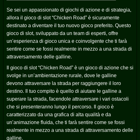
Se sei un appassionato di giochi di azione e di strategia,
allora il gioco di slot “Chicken Road” è sicuramente
destinato a diventare il tuo nuovo gioco preferito. Questo
gioco di slot, sviluppato da un team di esperti, offre
un’esperienza di gioco unica e coinvolgente che ti farà
sentire come se fossi realmente in mezzo a una strada di
attraversamento delle galline.
Il gioco di slot “Chicken Road” è un gioco di azione che si
svolge in un’ambientazione rurale, dove le galline
devono attraversare la strada per raggiungere il loro
destino. Il tuo compito è quello di aiutare le galline a
superare la strada, facendole attraversare i vari ostacoli
che si presenteranno lungo il percorso. Il gioco è
caratterizzato da una grafica di alta qualità e da
un’animazione fluida, che ti farà sentire come se fossi
realmente in mezzo a una strada di attraversamento delle
galline.