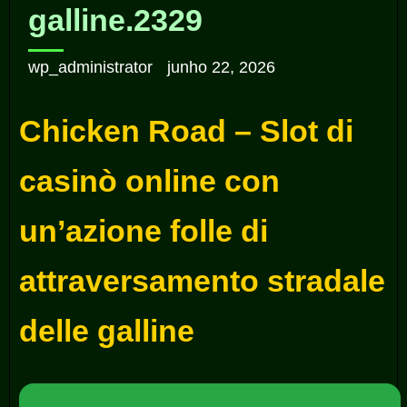
galline.2329
wp_administrator
junho 22, 2026
Chicken Road – Slot di
casinò online con
un’azione folle di
attraversamento stradale
delle galline