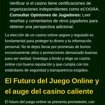
Verificar si el casino tiene certificaciones de
organizaciones independientes como eCOGRA.
Consultar Opiniones de Jugadores:
Leer
reseñas y comentarios de otros jugadores para
obtener una perspectiva adicional.
La elección de un casino online seguro y regulado es
fundamental para proteger tu dinero y tu información
personal. No te dejes llevar por promesas de bonos
excesivamente altos o promociones demasiado buenas
para ser verdad. Investiga a fondo y elige un casino
online con buena reputación y que cumpla con los
estándares de seguridad y transparencia exigidos.
El Futuro del Juego Online y
el auge del
casino caliente
El futuro del juego online se presenta prometedor, con