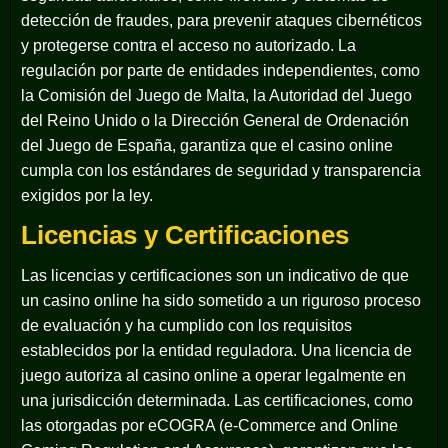
detección de fraudes, para prevenir ataques cibernéticos
y protegerse contra el acceso no autorizado. La
regulación por parte de entidades independientes, como
la Comisión del Juego de Malta, la Autoridad del Juego
del Reino Unido o la Dirección General de Ordenación
del Juego de España, garantiza que el casino online
cumpla con los estándares de seguridad y transparencia
exigidos por la ley.
Licencias y Certificaciones
Las licencias y certificaciones son un indicativo de que
un casino online ha sido sometido a un riguroso proceso
de evaluación y ha cumplido con los requisitos
establecidos por la entidad reguladora. Una licencia de
juego autoriza al casino online a operar legalmente en
una jurisdicción determinada. Las certificaciones, como
las otorgadas por eCOGRA (e-Commerce and Online