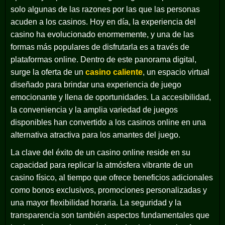
solo algunas de las razones por las que las personas
acuden a los casinos. Hoy en día, la experiencia del
casino ha evolucionado enormemente, y una de las
formas más populares de disfrutarla es a través de
plataformas online. Dentro de este panorama digital,
surge la oferta de un
casino caliente
, un espacio virtual
diseñado para brindar una experiencia de juego
emocionante y llena de oportunidades. La accesibilidad,
la conveniencia y la amplia variedad de juegos
disponibles han convertido a los casinos online en una
alternativa atractiva para los amantes del juego.
La clave del éxito de un casino online reside en su
capacidad para replicar la atmósfera vibrante de un
casino físico, al tiempo que ofrece beneficios adicionales
como bonos exclusivos, promociones personalizadas y
una mayor flexibilidad horaria. La seguridad y la
transparencia son también aspectos fundamentales que