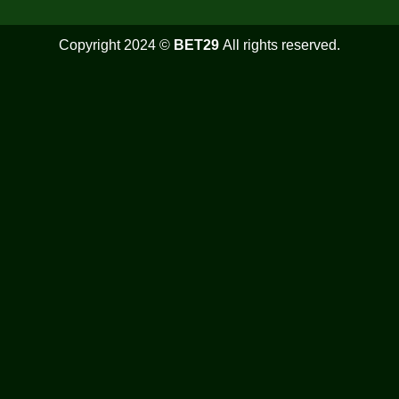
Copyright 2024 ©
BET29
All rights reserved.