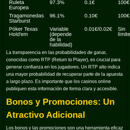
Ruleta
97.3%
0.1€
100€
Europea
Tragamonedas
96.1%
0.10€
100€
Starburst
Póker Texas
Variable
0.01€/0.02€
Sin
Hold'em
(depende
límit
de la
habilidad)
La transparencia en las probabilidades de ganar,
conocidas como RTP (Return to Player), es crucial para
generar confianza en los jugadores. Un RTP alto indica
una mayor probabilidad de recuperar parte de la apuesta
a largo plazo. Es importante que los casinos online
publiquen esta información de forma clara y accesible.
Bonos y Promociones: Un
Atractivo Adicional
Los bonos y las promociones son una herramienta eficaz