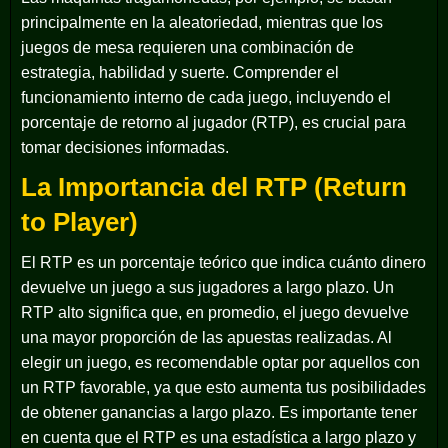
principalmente en la aleatoriedad, mientras que los
juegos de mesa requieren una combinación de
estrategia, habilidad y suerte. Comprender el
funcionamiento interno de cada juego, incluyendo el
porcentaje de retorno al jugador (RTP), es crucial para
tomar decisiones informadas.
La Importancia del RTP (Return
to Player)
El RTP es un porcentaje teórico que indica cuánto dinero
devuelve un juego a sus jugadores a largo plazo. Un
RTP alto significa que, en promedio, el juego devuelve
una mayor proporción de las apuestas realizadas. Al
elegir un juego, es recomendable optar por aquellos con
un RTP favorable, ya que esto aumenta tus posibilidades
de obtener ganancias a largo plazo. Es importante tener
en cuenta que el RTP es una estadística a largo plazo y