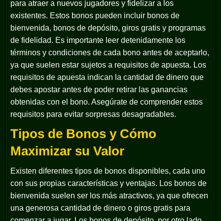
para atraer a nuevos jugadores y fidelizar a los
existentes. Estos bonos pueden incluir bonos de
bienvenida, bonos de depósito, giros gratis y programas
de fidelidad. Es importante leer detenidamente los
términos y condiciones de cada bono antes de aceptarlo,
ya que suelen estar sujetos a requisitos de apuesta. Los
requisitos de apuesta indican la cantidad de dinero que
debes apostar antes de poder retirar las ganancias
obtenidas con el bono. Asegúrate de comprender estos
requisitos para evitar sorpresas desagradables.
Tipos de Bonos y Cómo
Maximizar su Valor
Existen diferentes tipos de bonos disponibles, cada uno
con sus propias características y ventajas. Los bonos de
bienvenida suelen ser los más atractivos, ya que ofrecen
una generosa cantidad de dinero o giros gratis para
comenzar a jugar. Los bonos de depósito, por otro lado,