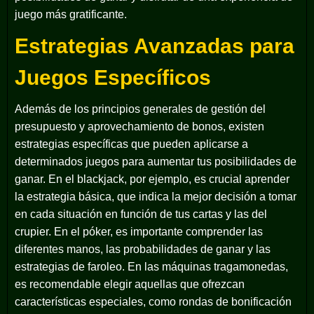
juego más gratificante.
Estrategias Avanzadas para
Juegos Específicos
Además de los principios generales de gestión del
presupuesto y aprovechamiento de bonos, existen
estrategias específicas que pueden aplicarse a
determinados juegos para aumentar tus posibilidades de
ganar. En el blackjack, por ejemplo, es crucial aprender
la estrategia básica, que indica la mejor decisión a tomar
en cada situación en función de tus cartas y las del
crupier. En el póker, es importante comprender las
diferentes manos, las probabilidades de ganar y las
estrategias de faroleo. En las máquinas tragamonedas,
es recomendable elegir aquellas que ofrezcan
características especiales, como rondas de bonificación