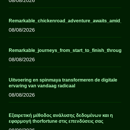
08/08/2026
Remarkable_chickenroad_adventure_awaits_amid_thril
08/08/2026
Remarkable_journeys_from_start_to_finish_through_c
08/08/2026
Uitvoering en spinmaya transformeren de digitale
ervaring van vandaag radicaal
08/08/2026
Εξαιρετική μέθοδος ανάλυσης δεδομένων και η
εφαρμογή thorfortune στις επενδύσεις σας