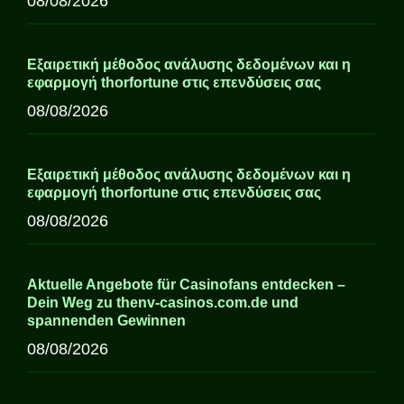
08/08/2026
Εξαιρετική μέθοδος ανάλυσης δεδομένων και η
εφαρμογή thorfortune στις επενδύσεις σας
08/08/2026
Εξαιρετική μέθοδος ανάλυσης δεδομένων και η
εφαρμογή thorfortune στις επενδύσεις σας
08/08/2026
Aktuelle Angebote für Casinofans entdecken –
Dein Weg zu thenv-casinos.com.de und
spannenden Gewinnen
08/08/2026