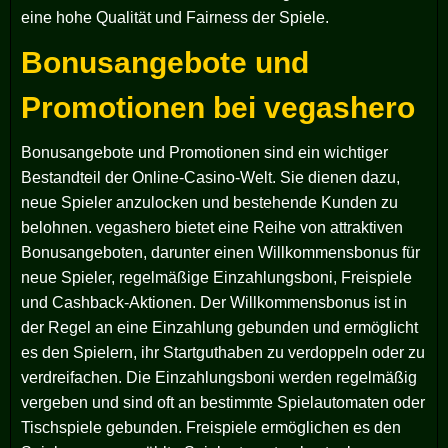
eine hohe Qualität und Fairness der Spiele.
Bonusangebote und
Promotionen bei vegashero
Bonusangebote und Promotionen sind ein wichtiger
Bestandteil der Online-Casino-Welt. Sie dienen dazu,
neue Spieler anzulocken und bestehende Kunden zu
belohnen. vegashero bietet eine Reihe von attraktiven
Bonusangeboten, darunter einen Willkommensbonus für
neue Spieler, regelmäßige Einzahlungsboni, Freispiele
und Cashback-Aktionen. Der Willkommensbonus ist in
der Regel an eine Einzahlung gebunden und ermöglicht
es den Spielern, ihr Startguthaben zu verdoppeln oder zu
verdreifachen. Die Einzahlungsboni werden regelmäßig
vergeben und sind oft an bestimmte Spielautomaten oder
Tischspiele gebunden. Freispiele ermöglichen es den