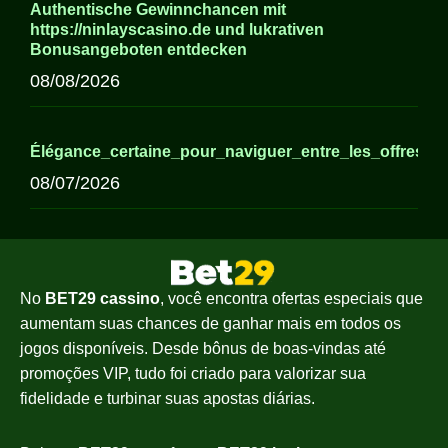
Authentische Gewinnchancen mit
https://ninlayscasino.de und lukrativen
Bonusangeboten entdecken
08/08/2026
Élégance_certaine_pour_naviguer_entre_les_offres_d
08/07/2026
No
BET29 cassino
, você encontra ofertas especiais que
aumentam suas chances de ganhar mais em todos os
jogos disponíveis. Desde bônus de boas-vindas até
promoções VIP, tudo foi criado para valorizar sua
fidelidade e turbinar suas apostas diárias.