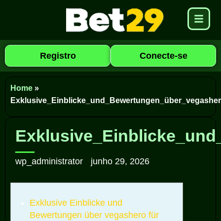
Registro
Conecte-se
Home
»
Exklusive_Einblicke_und_Bewertungen_über_vegashero
Exklusive_Einblicke_und
wp_administrator
junho 29, 2026
Exklusive Einblicke und
Bewertungen über vegashero für