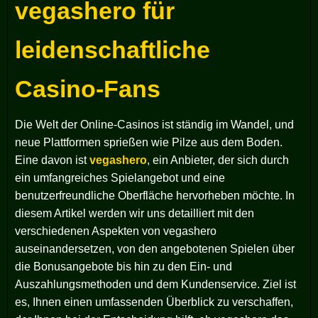
vegashero für
leidenschaftliche
Casino-Fans
Die Welt der Online-Casinos ist ständig im Wandel, und
neue Plattformen sprießen wie Pilze aus dem Boden.
Eine davon ist
vegashero
, ein Anbieter, der sich durch
ein umfangreiches Spielangebot und eine
benutzerfreundliche Oberfläche hervorheben möchte. In
diesem Artikel werden wir uns detailliert mit den
verschiedenen Aspekten von vegashero
auseinandersetzen, von den angebotenen Spielen über
die Bonusangebote bis hin zu den Ein- und
Auszahlungsmethoden und dem Kundenservice. Ziel ist
es, Ihnen einen umfassenden Überblick zu verschaffen,