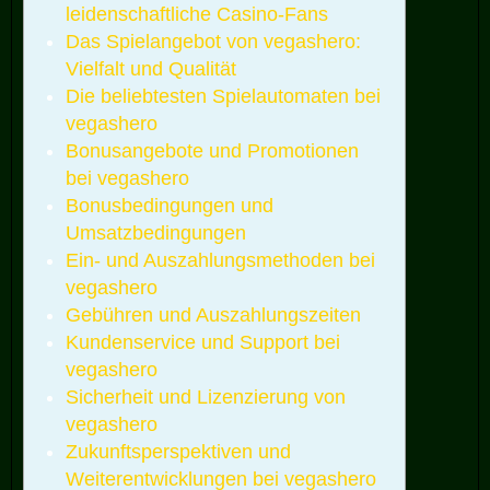
leidenschaftliche Casino-Fans
Das Spielangebot von vegashero:
Vielfalt und Qualität
Die beliebtesten Spielautomaten bei
vegashero
Bonusangebote und Promotionen
bei vegashero
Bonusbedingungen und
Umsatzbedingungen
Ein- und Auszahlungsmethoden bei
vegashero
Gebühren und Auszahlungszeiten
Kundenservice und Support bei
vegashero
Sicherheit und Lizenzierung von
vegashero
Zukunftsperspektiven und
Weiterentwicklungen bei vegashero