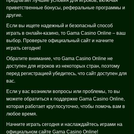
предлагает лучшие условия для игроков, включая
приветственные бонусы, реферальные программы и
другие.
Если вы ищете надежный и безопасный способ
играть в онлайн-казино, то Gama Casino Online – ваш
выбор. Проверьте официальный сайт и начните
играть сегодня!
Обратите внимание, что Gama Casino Online не
доступен для игроков из некоторых стран, поэтому
перед регистрацией убедитесь, что сайт доступен для
вас.
Если у вас возникли вопросы или проблемы, то вы
можете обратиться к поддержке Gama Casino Online,
которая работает круглосуточно, чтобы помочь вам в
любое время.
Начните играть сегодня и наслаждайтесь играми на
официальном сайте Gama Casino Online!