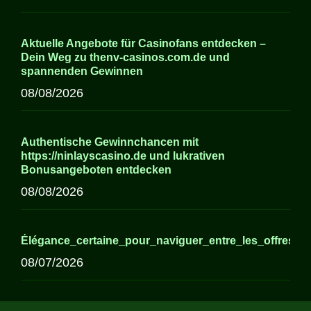
Aktuelle Angebote für Casinofans entdecken –
Dein Weg zu thenv-casinos.com.de und
spannenden Gewinnen
08/08/2026
Authentische Gewinnchancen mit
https://ninlayscasino.de und lukrativen
Bonusangeboten entdecken
08/08/2026
Élégance_certaine_pour_naviguer_entre_les_offres_d
08/07/2026