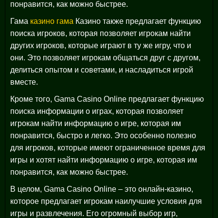
понравится, как можно быстрее.
Гама
казино гама
Казино также предлагает функцию
поиска игроков, которая позволяет игрокам найти
других игроков, которые играют в ту же игру, что и
они. Это позволяет игрокам общаться друг с другом,
делиться опытом и советами, и насладиться игрой
вместе.
Кроме того, Gama Casino Online предлагает функцию
поиска информации о играх, которая позволяет
игрокам найти информацию о игре, которая им
понравится, быстро и легко. Это особенно полезно
для игроков, которые имеют ограниченное время для
игры и хотят найти информацию о игре, которая им
понравится, как можно быстрее.
В целом, Gama Casino Online – это онлайн-казино,
которое предлагает игрокам наилучшие условия для
игры и развлечения. Его огромный выбор игр,