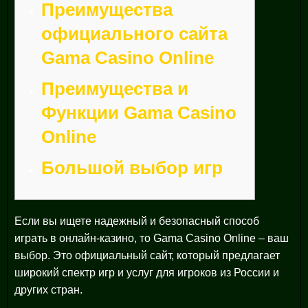
Преимущества
официального сайта
Gama Casino Online
Преимущества и
Функции Gama Casino
Online
Большой выбор игр
Если вы ищете надежный и безопасный способ
играть в онлайн-казино, то Gama Casino Online – ваш
выбор. Это официальный сайт, который предлагает
широкий спектр игр и услуг для игроков из России и
других стран.