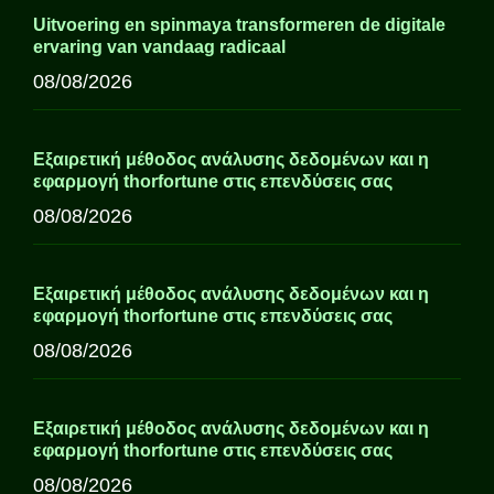
Uitvoering en spinmaya transformeren de digitale
ervaring van vandaag radicaal
08/08/2026
Εξαιρετική μέθοδος ανάλυσης δεδομένων και η
εφαρμογή thorfortune στις επενδύσεις σας
08/08/2026
Εξαιρετική μέθοδος ανάλυσης δεδομένων και η
εφαρμογή thorfortune στις επενδύσεις σας
08/08/2026
Εξαιρετική μέθοδος ανάλυσης δεδομένων και η
εφαρμογή thorfortune στις επενδύσεις σας
08/08/2026