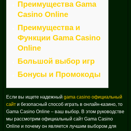
Преимущества Gama
Casino Online
Преимущества и
Функции Gama Casino
Online
Большой выбор игр
Бонусы и Промокоды
Если вы ищете надежный
gama casino официальный
сайт
и безопасный способ играть в онлайн-казино, то
Gama Casino Online – ваш выбор. В этом руководстве
мы рассмотрим официальный сайт Gama Casino
Online и почему он является лучшим выбором для