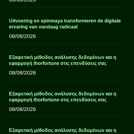
Uitvoering en spinmaya transformeren de digitale
ervaring van vandaag radicaal
08/08/2026
Εξαιρετική μέθοδος ανάλυσης δεδομένων και η
εφαρμογή thorfortune στις επενδύσεις σας
08/08/2026
Εξαιρετική μέθοδος ανάλυσης δεδομένων και η
εφαρμογή thorfortune στις επενδύσεις σας
08/08/2026
Εξαιρετική μέθοδος ανάλυσης δεδομένων και η