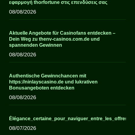
εφαρμογή thorfortune στις επενδύσεις σας
08/08/2026
Aktuelle Angebote für Casinofans entdecken –
Dein Weg zu thenv-casinos.com.de und
spannenden Gewinnen
08/08/2026
Authentische Gewinnchancen mit
https://ninlayscasino.de und lukrativen
Bonusangeboten entdecken
08/08/2026
Élégance_certaine_pour_naviguer_entre_les_offres_d
08/07/2026