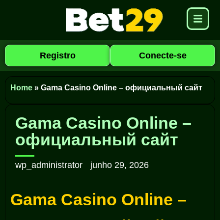
Registro
Conecte-se
Home
»
Gama Casino Online – официальный сайт
Gama Casino Online –
официальный сайт
wp_administrator
junho 29, 2026
Gama Casino Online –