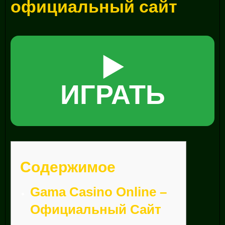
официальный сайт
▶️
ИГРАТЬ
Содержимое
Gama Casino Online –
Официальный Сайт