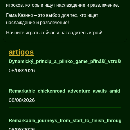
игроков, которые ищут наслаждение и развлечение.
Гама Казино – это выбор для тех, кто ищет
наслаждение и развлечение!
Начните играть сейчас и насладитесь игрой!
artigos
Dynamický_princip_a_plinko_game_přináší_vzrušující
08/08/2026
Remarkable_chickenroad_adventure_awaits_amid_thril
08/08/2026
Remarkable_journeys_from_start_to_finish_through_c
08/08/2026