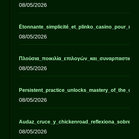
08/05/2026
Étonnante_simplicité_et_plinko_casino_pour_mul
08/05/2026
Πλούσια_ποικιλία_επιλογών_και_συναρπαστικά
08/05/2026
Persistent_practice_unlocks_mastery_of_the_dece
08/05/2026
Audaz_cruce_y_chickenroad_reflexiona_sobre_cóm
08/05/2026