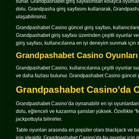
sunar. Grandpashabet giriş sayfasından kolayca oyunları 
dolu. Grandpasha giriş sayfasını kullanarak, Grandpasha
ulaşabilirsiniz.
Grandpashabet Casino güncel giriş sayfası, kullanıcıları
Grandpashabet giriş sayfası üzerinden çeşitli oyunlar ve
giriş sayfası, kullanıcılarına en iyi deneyim sunmak için s
Grandpashabet Casino Oyunları
Grandpashabet Casino, kullanıcılarına çeşitli oyunlar sun
ve daha fazlası bulunur. Grandpashabet Casino güncel gi
Grandpashabet Casino’da Oy
Grandpashabet Casino’da oynanabilir en iyi oyunlardan bi
dolu, eğlenceli ve kazanma şansları yüksek. Özellikle “M
jackpottuyla bilinirler.
Table oyunları arasında en popüler olanı blackjack ve bak
için idealdir. Grandpashabet Casino’da bu oyunlar için ö