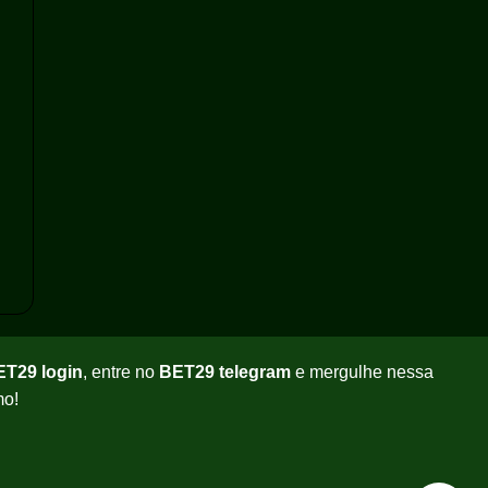
T29 login
, entre no
BET29 telegram
e mergulhe nessa
mo!