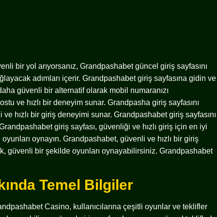
nli bir yol arıyorsanız, Grandpashabet güncel giriş sayfasını
sağlayacak adımları içerir. Grandpashabet giriş sayfasına gidin ve
, daha güvenli bir alternatif olarak mobil numaranızı
 dostu ve hızlı bir deneyim sunar. Grandpasha giriş sayfasını
 ve hızlı bir giriş deneyimi sunar. Grandpashabet giriş sayfasını
Grandpashabet giriş sayfası, güvenliği ve hızlı giriş için en iyi
 oyunları oynayın. Grandpashabet, güvenli ve hızlı bir giriş
, güvenli bir şekilde oyunları oynayabilirsiniz. Grandpashabet
ında Temel Bilgiler
dpashabet Casino, kullanıcılarına çeşitli oyunlar ve teklifler