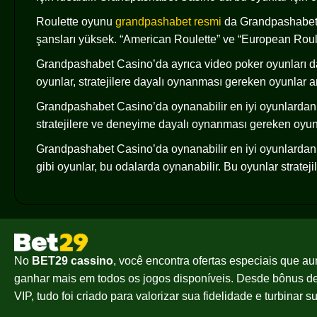
Roulette oyunu
grandpashabet resmi
da Grandpashabet C
şansları yüksek. “American Roulette” ve “European Roule
Grandpashabet Casino’da ayrıca video poker oyunları da 
oyunlar, stratejilere dayalı oynanması gereken oyunlar a
Grandpashabet Casino’da oynanabilir en iyi oyunlardan bi
stratejilere ve deneyime dayalı oynanması gereken oyunla
Grandpashabet Casino’da oynanabilir en iyi oyunlardan bi
gibi oyunlar, bu odalarda oynanabilir. Bu oyunlar stratej
No
BET29 cassino
, você encontra ofertas especiais que 
ganhar mais em todos os jogos disponíveis. Desde bônus d
VIP, tudo foi criado para valorizar sua fidelidade e turbinar 