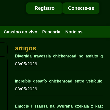
Registro
Conecte-se
Cassino ao vivo
Pescaria
Notícias
artigos
Divertida_travessia_chickenroad_no_asfalto_que
08/05/2026
Increíble_desafío_chickenroad_entre_vehículos_r
08/05/2026
Emocje_i_szansa_na_wygraną_czekają_z_każdym