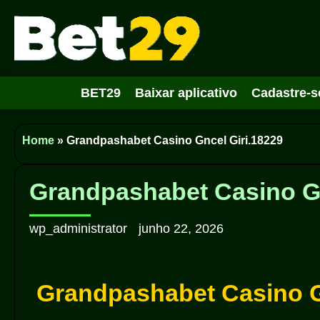
BET29
Baixar aplicativo
Cadastre-s
Home
»
Grandpashabet Casino Gncel Giri.18229
Grandpashabet Casino Gn
wp_administrator
junho 22, 2026
Grandpashabet Casino G