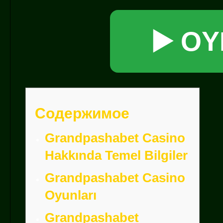
▶️ O
Содержимое
Grandpashabet Casino
Hakkında Temel Bilgiler
Grandpashabet Casino
Oyunları
Grandpashabet