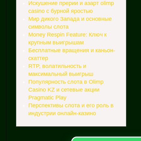
Искушение прерии и азарт olimp
casino с бурной яростью
Мир дикого Запада и основные
символы слота
Money Respin Feature: Ключ к
крупным выигрышам
Бесплатные вращения и каньон-
скаттер
RTP, волатильность и
максимальный выигрыш
Популярность слота в Olimp
Casino KZ и сетевые акции
Pragmatic Play
Перспективы слота и его роль в
индустрии онлайн-казино