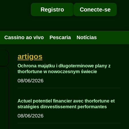
Registro
Conecte-se
Cassino ao vivo
Pescaria
Notícias
artigos
Ochrona majątku i długoterminowe plany z
thorfortune w nowoczesnym świecie
08/06/2026
Actuel potentiel financier avec thorfortune et
stratégies dinvestissement performantes
08/06/2026