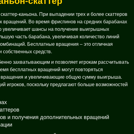
аньон-скаттер
скаттер-каньона. При выпадении трех и более скаттеров
ых вращений. Во время фриспинов на средних барабанах
ьно увеличивает шансы на получение выигрышных
льшую часть барабана, увеличивая количество линий
омбинаций. Бесплатные вращения – это отличная
и собственных средств.
обенно захватывающим и позволяет игрокам рассчитывать
ремя бесплатных вращений могут повторяться
е вращения и увеличивающие общую сумму выигрыша.
й игроков, поскольку предлагают больше возможностей
нах
аттеров
ров и получения дополнительных вращений
нации