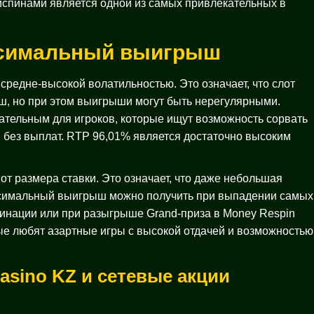
испинами является одной из самых привлекательных в
аксимальный выигрыш
и средне-высокой волатильностью. Это означает, что слот
ш, но при этом выигрыши могут быть нерегулярными.
ательным для игроков, которые ищут возможность сорвать
 без выплат. RTP 96,01% является достаточно высоким
от размера ставки. Это означает, что даже небольшая
ксимальный выигрыш можно получить при выпадении самых
нации или при разыгрыше Grand-приза в Money Respin
рые любят азартные игры с высокой отдачей и возможностью
asino KZ и сетевые акции