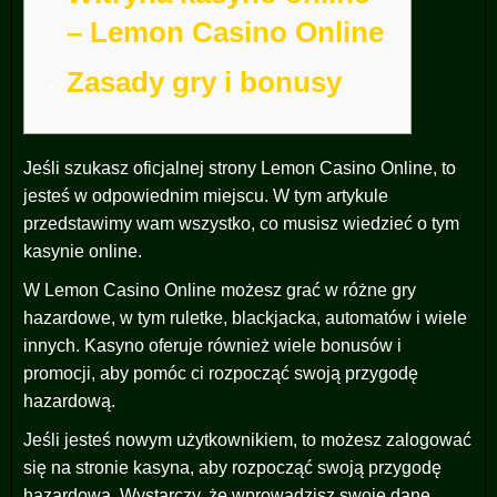
– Lemon Casino Online
Zasady gry i bonusy
Jeśli szukasz oficjalnej strony Lemon Casino Online, to
jesteś w odpowiednim miejscu. W tym artykule
przedstawimy wam wszystko, co musisz wiedzieć o tym
kasynie online.
W Lemon Casino Online możesz grać w różne gry
hazardowe, w tym ruletke, blackjacka, automatów i wiele
innych. Kasyno oferuje również wiele bonusów i
promocji, aby pomóc ci rozpocząć swoją przygodę
hazardową.
Jeśli jesteś nowym użytkownikiem, to możesz zalogować
się na stronie kasyna, aby rozpocząć swoją przygodę
hazardową. Wystarczy, że wprowadzisz swoje dane