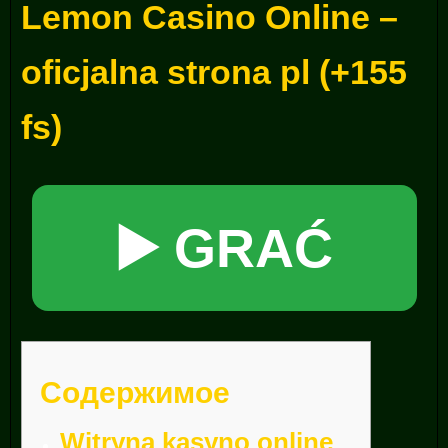
Lemon Casino Online –
oficjalna strona pl (+155
fs)
▶️ GRAĆ
Содержимое
Witryna kasyno online