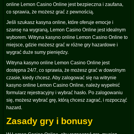
online Lemon Casino Online jest bezpieczna i zaufana,
co sprawia, że możesz grać z pewnością.
Jeśli szukasz kasyna online, które oferuje emocje i
szansę na wygraną, Lemon Casino Online jest idealnym
wyborem. Witryna kasyno online Lemon Casino Online to
miejsce, gdzie możesz grać w różne gry hazardowe i
wygrać duże sumy pieniędzy.
Witryna kasyno online Lemon Casino Online jest
dostępna 24/7, co sprawia, że możesz grać w dowolnym
czasie, kiedy chcesz. Aby zalogować się na witrynie
kasyno online Lemon Casino Online, należy wypełnić
formularz rejestracyjny i wybrać hasło. Po zalogowaniu
się, możesz wybrać grę, którą chcesz zagrać, i rozpocząć
hazard.
Zasady gry i bonusy