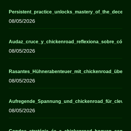
Persistent_practice_unlocks_mastery_of_the_decepti
08/05/2026
Audaz_cruce_y_chickenroad_reflexiona_sobre_cómo_sa
08/05/2026
Rasantes_Hühnerabenteuer_mit_chickenroad_über_be
08/05/2026
Aufregende_Spannung_und_chickenroad_für_clevere_S
08/05/2026