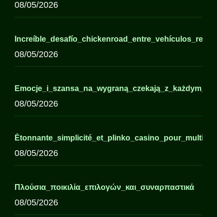
08/05/2026
Increíble_desafío_chickenroad_entre_vehículos_refle
08/05/2026
Emocje_i_szansa_na_wygraną_czekają_z_każdym_sp
08/05/2026
Étonnante_simplicité_et_plinko_casino_pour_multipl
08/05/2026
Πλούσια_ποικιλία_επιλογών_και_συναρπαστικά
08/05/2026