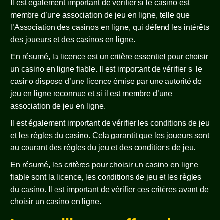
Il est également important de vérifier si le casino est
membre d’une association de jeu en ligne, telle que
l’Association des casinos en ligne, qui défend les intérêts
des joueurs et des casinos en ligne.
En résumé, la licence est un critère essentiel pour choisir
un casino en ligne fiable. Il est important de vérifier si le
casino dispose d’une licence émise par une autorité de
jeu en ligne reconnue et si il est membre d’une
association de jeu en ligne.
Il est également important de vérifier les conditions de jeu
et les règles du casino. Cela garantit que les joueurs sont
au courant des règles du jeu et des conditions de jeu.
En résumé, les critères pour choisir un casino en ligne
fiable sont la licence, les conditions de jeu et les règles
du casino. Il est important de vérifier ces critères avant de
choisir un casino en ligne.