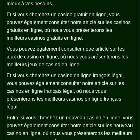
mieux à vos besoins.
Et si vous cherchez un casino gratuit en ligne, vous
pouvez également consulter notre article sur les casinos
gratuits en ligne, où nous vous présenterons les
meilleurs casinos gratuits en ligne.
Vous pouvez également consulter notre article sur les
jeux de casino en ligne, où nous vous présenterons les
meilleurs jeux de casino en ligne.
Et si vous cherchez un casino en ligne français légal,
vous pouvez également consulter notre article sur les
casinos en ligne français légal, où nous vous
présenterons les meilleurs casinos en ligne français
légal.
Enfin, si vous cherchez un nouveau casino en ligne, vous
pouvez également consulter notre article sur les nouveau
casino en ligne, où nous vous présenterons les meilleurs