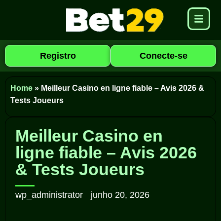
Registro
Conecte-se
Home
»
Meilleur Casino en ligne fiable – Avis 2026 &
Tests Joueurs
Meilleur Casino en
ligne fiable – Avis 2026
& Tests Joueurs
wp_administrator
junho 20, 2026