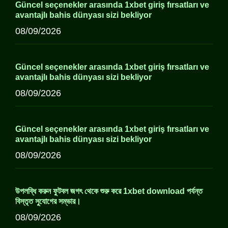
Güncel seçenekler arasında 1xbet giriş fırsatları ve
avantajlı bahis dünyası sizi bekliyor
08/09/2026
Güncel seçenekler arasında 1xbet giriş fırsatları ve
avantajlı bahis dünyası sizi bekliyor
08/09/2026
Güncel seçenekler arasında 1xbet giriş fırsatları ve
avantajlı bahis dünyası sizi bekliyor
08/09/2026
উপলব্ধি করুন ফুটবল জগৎ থেকে শুরু করে 1xbet download পর্যন্ত
বিস্তৃত সুযোগের সম্ভার।
08/09/2026