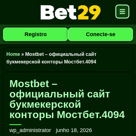
Registro
Conecte-se
Home
»
Mostbet – официальный сайт
букмекерской конторы Мостбет.4094
Mostbet –
официальный сайт
букмекерской
конторы Мостбет.4094
wp_administrator
junho 18, 2026