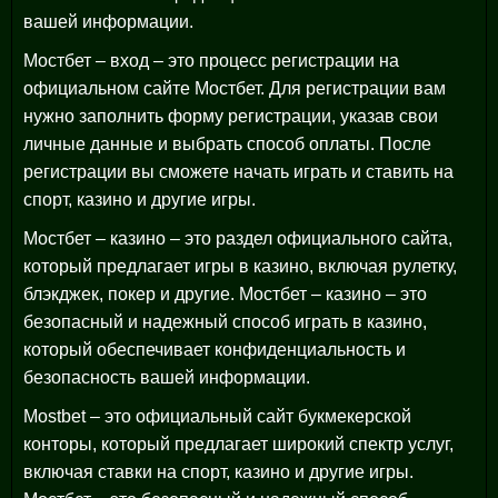
вашей информации.
Мостбет – вход – это процесс регистрации на
официальном сайте Мостбет. Для регистрации вам
нужно заполнить форму регистрации, указав свои
личные данные и выбрать способ оплаты. После
регистрации вы сможете начать играть и ставить на
спорт, казино и другие игры.
Мостбет – казино – это раздел официального сайта,
который предлагает игры в казино, включая рулетку,
блэкджек, покер и другие. Мостбет – казино – это
безопасный и надежный способ играть в казино,
который обеспечивает конфиденциальность и
безопасность вашей информации.
Mostbet – это официальный сайт букмекерской
конторы, который предлагает широкий спектр услуг,
включая ставки на спорт, казино и другие игры.