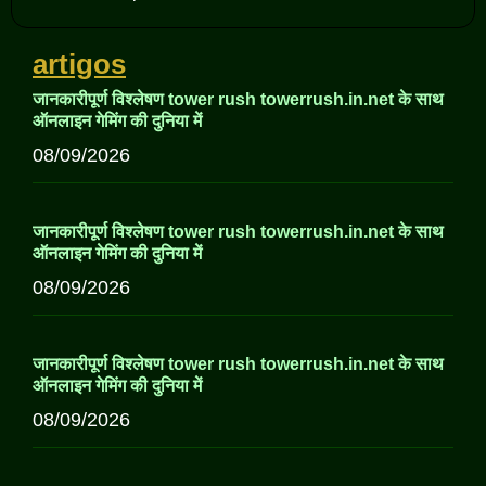
artigos
जानकारीपूर्ण विश्लेषण tower rush towerrush.in.net के साथ
ऑनलाइन गेमिंग की दुनिया में
08/09/2026
जानकारीपूर्ण विश्लेषण tower rush towerrush.in.net के साथ
ऑनलाइन गेमिंग की दुनिया में
08/09/2026
जानकारीपूर्ण विश्लेषण tower rush towerrush.in.net के साथ
ऑनलाइन गेमिंग की दुनिया में
08/09/2026