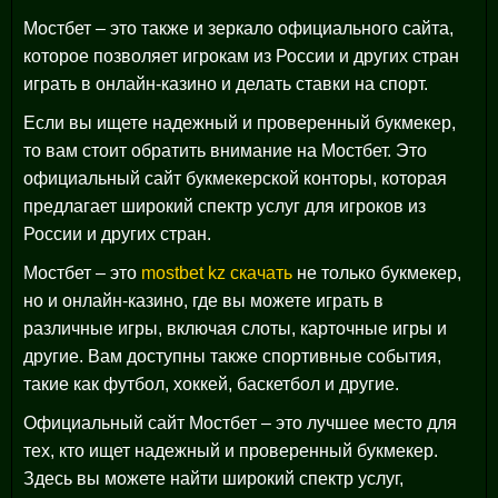
Мостбет – это также и зеркало официального сайта,
которое позволяет игрокам из России и других стран
играть в онлайн-казино и делать ставки на спорт.
Если вы ищете надежный и проверенный букмекер,
то вам стоит обратить внимание на Мостбет. Это
официальный сайт букмекерской конторы, которая
предлагает широкий спектр услуг для игроков из
России и других стран.
Мостбет – это
mostbet kz скачать
не только букмекер,
но и онлайн-казино, где вы можете играть в
различные игры, включая слоты, карточные игры и
другие. Вам доступны также спортивные события,
такие как футбол, хоккей, баскетбол и другие.
Официальный сайт Мостбет – это лучшее место для
тех, кто ищет надежный и проверенный букмекер.
Здесь вы можете найти широкий спектр услуг,