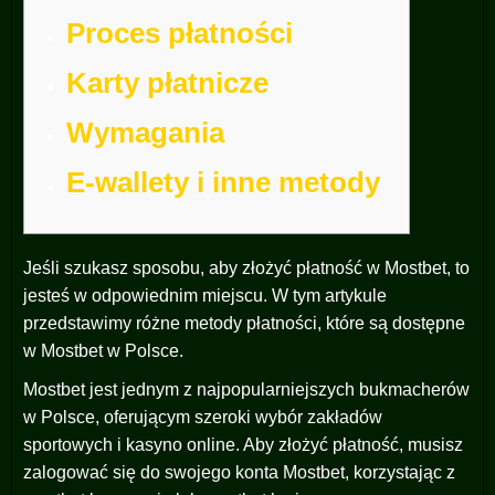
Proces płatności
Karty płatnicze
Wymagania
E-wallety i inne metody
Jeśli szukasz sposobu, aby złożyć płatność w Mostbet, to
jesteś w odpowiednim miejscu. W tym artykule
przedstawimy różne metody płatności, które są dostępne
w Mostbet w Polsce.
Mostbet jest jednym z najpopularniejszych bukmacherów
w Polsce, oferującym szeroki wybór zakładów
sportowych i kasyno online. Aby złożyć płatność, musisz
zalogować się do swojego konta Mostbet, korzystając z