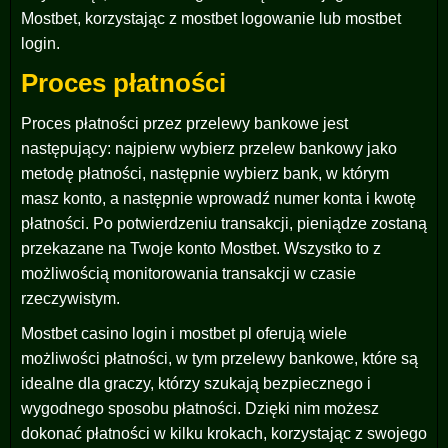
Mostbet, korzystając z mostbet logowanie lub mostbet
login.
Proces płatności
Proces płatności przez przelewy bankowe jest
następujący: najpierw wybierz przelew bankowy jako
metodę płatności, następnie wybierz bank, w którym
masz konto, a następnie wprowadź numer konta i kwotę
płatności. Po potwierdzeniu transakcji, pieniądze zostaną
przekazane na Twoje konto Mostbet. Wszystko to z
możliwością monitorowania transakcji w czasie
rzeczywistym.
Mostbet casino login i mostbet pl oferują wiele
możliwości płatności, w tym przelewy bankowe, które są
idealne dla graczy, którzy szukają bezpiecznego i
wygodnego sposobu płatności. Dzięki nim możesz
dokonać płatności w kilku krokach, korzystając z swojego