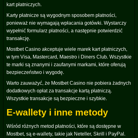
kart płatniczych.
Karty płatnicze są wygodnym sposobem płatności,
ponieważ nie wymagają wpłacania gotówki. Wystarczy
wypełnić formularz płatności, a następnie potwierdzić
transakcję.
Mostbet Casino akceptuje wiele marek kart płatniczych,
w tym Visa, Mastercard, Maestro i Diners Club. Wszystkie
te marki są znanymi i zaufanymi markami, które oferują
bezpieczeństwo i wygodę.
Warto zauważyć, że Mostbet Casino nie pobiera żadnych
dodatkowych opłat za transakcje kartą płatniczą.
Wszystkie transakcje są bezpieczne i szybkie.
E-wallety i inne metody
Wśród różnych metod płatności, które są dostępne w
Mostbet, są e-wallety, takie jak Neteller, Skrill i PayPal.