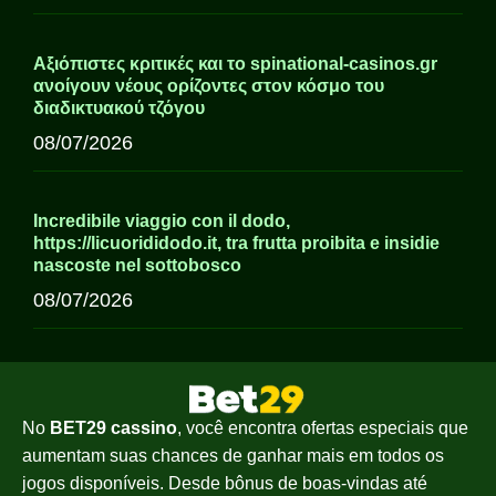
Αξιόπιστες κριτικές και το spinational-casinos.gr
ανοίγουν νέους ορίζοντες στον κόσμο του
διαδικτυακού τζόγου
08/07/2026
Incredibile viaggio con il dodo,
https://licuorididodo.it, tra frutta proibita e insidie
nascoste nel sottobosco
08/07/2026
No
BET29 cassino
, você encontra ofertas especiais que
aumentam suas chances de ganhar mais em todos os
jogos disponíveis. Desde bônus de boas-vindas até