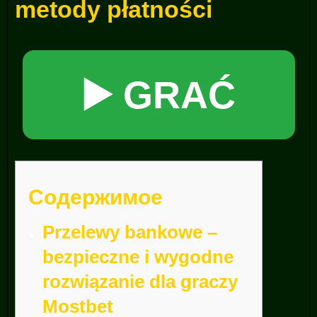
metody płatności
▶️ GRAĆ
Содержимое
Przelewy bankowe –
bezpieczne i wygodne
rozwiązanie dla graczy
Mostbet