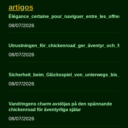
artigos
Élégance_certaine_pour_naviguer_entre_les_offres_d
08/07/2026
Utrustningen_för_chickenroad_ger_äventyr_och_frihe
08/07/2026
Sicherheit_beim_Glücksspiel_von_unterwegs_bis_onl
08/07/2026
Vandringens charm avslöjas på den spännande
chickenroad för äventyrliga själar
08/07/2026