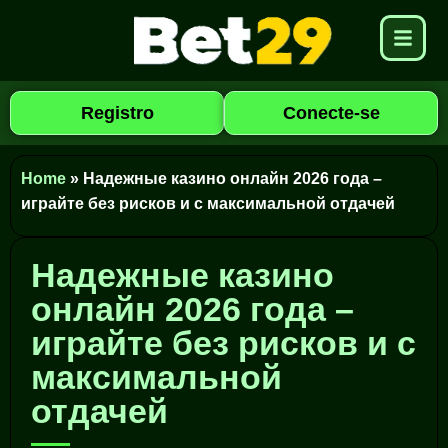
Registro
Conecte-se
Home
»
Надежные казино онлайн 2026 года –
играйте без рисков и с максимальной отдачей
Надежные казино
онлайн 2026 года –
играйте без рисков и с
максимальной
отдачей