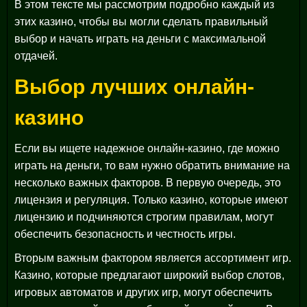
В этом тексте мы рассмотрим подробно каждый из
этих казино, чтобы вы могли сделать правильный
выбор и начать играть на деньги с максимальной
отдачей.
Выбор лучших онлайн-
казино
Если вы ищете надежное онлайн-казино, где можно
играть на деньги, то вам нужно обратить внимание на
несколько важных факторов. В первую очередь, это
лицензия и регуляция. Только казино, которые имеют
лицензию и подчиняются строгим правилам, могут
обеспечить безопасность и честность игры.
Вторым важным фактором является ассортимент игр.
Казино, которые предлагают широкий выбор слотов,
игровых автоматов и других игр, могут обеспечить