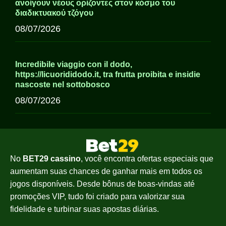
ανοίγουν νέους ορίζοντες στον κόσμο του
διαδικτυακού τζόγου
08/07/2026
Incredibile viaggio con il dodo,
https://licuorididodo.it, tra frutta proibita e insidie
nascoste nel sottobosco
08/07/2026
No
BET29 cassino
, você encontra ofertas especiais que
aumentam suas chances de ganhar mais em todos os
jogos disponíveis. Desde bônus de boas-vindas até
promoções VIP, tudo foi criado para valorizar sua
fidelidade e turbinar suas apostas diárias.