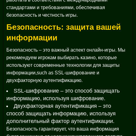
стандартами и требованиями, обеспечивая
безопасность и честность игры.
Безопасность: защита вашей
информации
Безопасность – это важный аспект онлайн-игры. Мы
рекомендуем игрокам выбирать казино, которые
используют современные технологии для защиты
информации,such as SSL-шифрование и
двухфакторную аутентификацию.
SSL-шифрование – это способ защищать
информацию, используя шифрование.
Двухфакторная аутентификация – это
способ защищать информацию, используя
дополнительный фактор аутентификации.
Безопасность гарантирует, что ваша информация