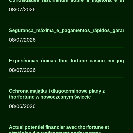
Curiosidades_fascinantes_sobre_a_trajetória_e_thor_
08/07/2026
Segurança_máxima_e_pagamentos_rápidos_garantidos
08/07/2026
Experiências_únicas_thor_fortune_casino_em_jogos
08/07/2026
Ochrona majątku i długoterminowe plany z
thorfortune w nowoczesnym świecie
08/06/2026
Actuel potentiel financier avec thorfortune et