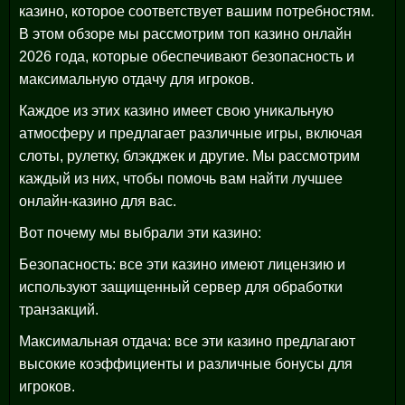
казино, которое соответствует вашим потребностям.
В этом обзоре мы рассмотрим топ казино онлайн
2026 года, которые обеспечивают безопасность и
максимальную отдачу для игроков.
Каждое из этих казино имеет свою уникальную
атмосферу и предлагает различные игры, включая
слоты, рулетку, блэкджек и другие. Мы рассмотрим
каждый из них, чтобы помочь вам найти лучшее
онлайн-казино для вас.
Вот почему мы выбрали эти казино:
Безопасность: все эти казино имеют лицензию и
используют защищенный сервер для обработки
транзакций.
Максимальная отдача: все эти казино предлагают
высокие коэффициенты и различные бонусы для
игроков.