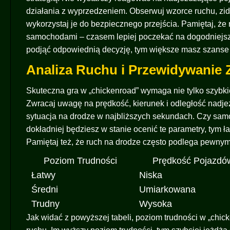
działania z wyprzedzeniem. Obserwuj wzorce ruchu, zide
wykorzystaj je do bezpiecznego przejścia. Pamiętaj, ż
samochodami – czasem lepiej poczekać na dogodniejszą 
podjąć odpowiednią decyzję, tym większe masz szanse 
Analiza Ruchu i Przewidywanie
Skuteczna gra w „chickenroad” wymaga nie tylko szybkiej
Zwracaj uwagę na prędkość, kierunek i odległość nadje
sytuacja na drodze w najbliższych sekundach. Czy sam
dokładniej będziesz w stanie ocenić te parametry, tym ł
Pamiętaj też, że ruch na drodze często podlega pewnym
Poziom Trudności
Prędkość Pojazdó
Łatwy
Niska
Średni
Umiarkowana
Trudny
Wysoka
Jak widać z powyższej tabeli, poziom trudności w „chi