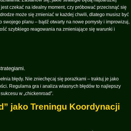
j jest czekać na idealny moment, czy próbować przecisnąć się
rodze może się zmieniać w każdej chwili, dlatego musisz być
wno swojego planu – bądź otwarty na nowe pomysły i improwizuj,
ność szybkiego reagowania na zmieniające się warunki i
trategiami.
nia błędy. Nie zniechęcaj się porażkami – traktuj je jako
ści. Regularna gra i analiza własnych błędów to najlepszy
 sukcesu w „chickenroad”.
” jako Treningu Koordynacji