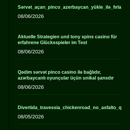
Sərvət_açarı_pinco_azerbaycan_yükle_ilə_fırlanır_
08/06/2026
Aktuelle Strategien und tony spins casino für
erfahrene Glücksspieler im Test
08/06/2026
Qədim sərvət pinco casino ilə bağlıdır,
azərbaycanlı oyunçular üçün unikal şansdır
08/06/2026
Divertida_travessia_chickenroad_no_asfalto_que
08/05/2026