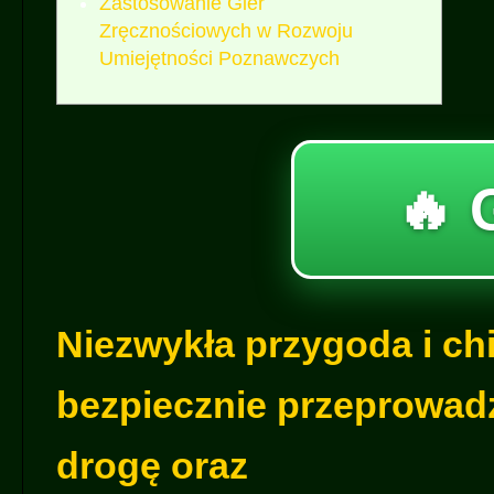
Zastosowanie Gier
Zręcznościowych w Rozwoju
Umiejętności Poznawczych
🔥 
Niezwykła przygoda i ch
bezpiecznie przeprowadz
drogę oraz