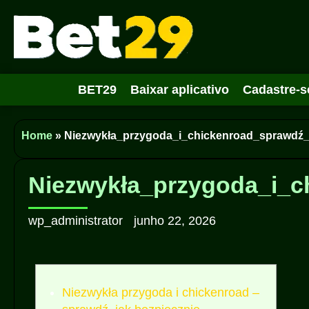
BET29
Baixar aplicativo
Cadastre-s
Home
»
Niezwykła_przygoda_i_chickenroad_sprawdź_
Niezwykła_przygoda_i_c
wp_administrator
junho 22, 2026
Niezwykła przygoda i chickenroad –