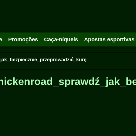
e
Promoções
Caça-níqueis
Apostas esportivas
jak_bezpiecznie_przeprowadzić_kurę
hickenroad_sprawdź_jak_be