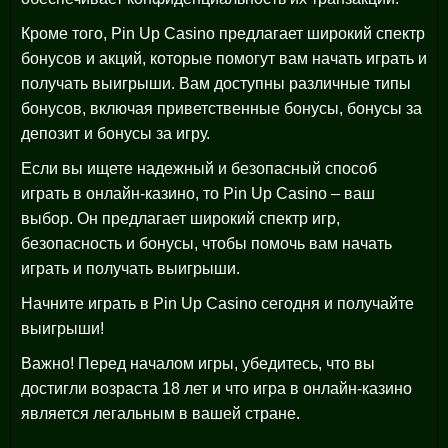
Кроме того, Pin Up Casino предлагает широкий спектр
бонусов и акций, которые помогут вам начать играть и
получать выигрыши. Вам доступны различные типы
бонусов, включая приветственные бонусы, бонусы за
депозит и бонусы за игру.
Если вы ищете надежный и безопасный способ
играть в онлайн-казино, то Pin Up Casino – ваш
выбор. Он предлагает широкий спектр игр,
безопасность и бонусы, чтобы помочь вам начать
играть и получать выигрыши.
Начните играть в Pin Up Casino сегодня и получайте
выигрыши!
Важно! Перед началом игры, убедитесь, что вы
достигли возраста 18 лет и что игра в онлайн-казино
является легальным в вашей стране.