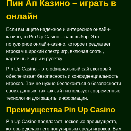
Пин Ап Казино – играть в
онлайн
Если вы ищете надежное и интересное онлайн-
казино, то Pin Up Casino – ваш выбор. Это
популярное онлайн-казино, которое предлагает
игрокам широкий спектр игр, включая слоты,
карточные игры и рулетку.
Pin Up Casino – это официальный сайт, который
обеспечивает безопасность и конфиденциальность
игроков. Вам не нужно беспокоиться о безопасности
своих данных, так как сайт использует современные
технологии для защиты информации.
Преимущества Pin Up Casino
Pin Up Casino предлагает несколько преимуществ,
которые делают его популярным среди игроков. Вам