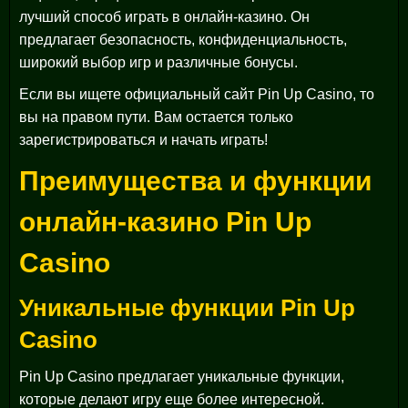
лучший способ играть в онлайн-казино. Он
предлагает безопасность, конфиденциальность,
широкий выбор игр и различные бонусы.
Если вы ищете официальный сайт Pin Up Casino, то
вы на правом пути. Вам остается только
зарегистрироваться и начать играть!
Преимущества и функции
онлайн-казино Pin Up
Casino
Уникальные функции Pin Up
Casino
Pin Up Casino предлагает уникальные функции,
которые делают игру еще более интересной.