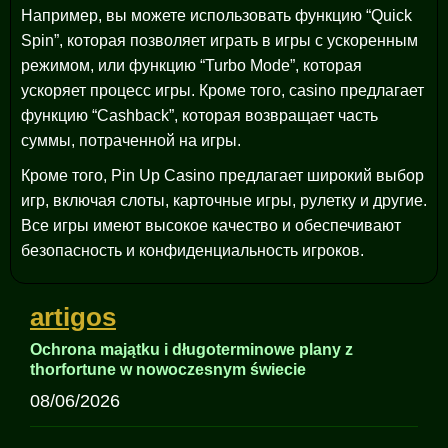
Например, вы можете использовать функцию “Quick
Spin”, которая позволяет играть в игры с ускоренным
режимом, или функцию “Turbo Mode”, которая
ускоряет процесс игры. Кроме того, casino предлагает
функцию “Cashback”, которая возвращает часть
суммы, потраченной на игры.
Кроме того, Pin Up Casino предлагает широкий выбор
игр, включая слоты, карточные игры, рулетку и другие.
Все игры имеют высокое качество и обеспечивают
безопасность и конфиденциальность игроков.
artigos
Ochrona majątku i długoterminowe plany z
thorfortune w nowoczesnym świecie
08/06/2026