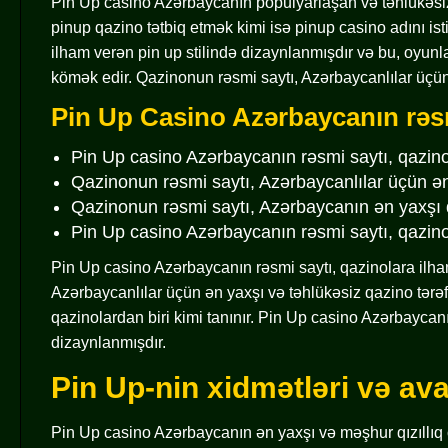
Pin Up casino Azərbaycanın populyarlaşan və təhlükəsiz 
pinup qazino tətbiq etmək kimi isə pinup casino adını is
ilham verən pin up stilində dizaynlanmışdır və bu, oyunl
kömək edir. Qazinonun rəsmi saytı, Azərbaycanlılar üçün 
Pin Up Casino Azərbaycanın rəs
Pin Up casino Azərbaycanın rəsmi saytı, qazinol
Qazinonun rəsmi saytı, Azərbaycanlılar üçün ən 
Qazinonun rəsmi saytı, Azərbaycanın ən yaxşı qa
Pin Up casino Azərbaycanın rəsmi saytı, qazinol
Pin Up casino Azərbaycanın rəsmi saytı, qazinolara ilha
Azərbaycanlılar üçün ən yaxşı və təhlükəsiz qazino tərə
qazinolardan biri kimi tanınır. Pin Up casino Azərbaycanı
dizaynlanmışdır.
Pin Up-nin xidmətləri və ava
Pin Up casino Azərbaycanın ən yaxşı və məşhur qızıllıq 