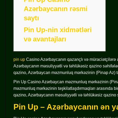
Azərbaycanın rəsmi
saytı
Pin Up-nin xidmətləri
və avantajları
pin up
Casino Azərbaycanın qazançlı və müraciətçilərə ə
Azərbaycanın məsuliyyətli və təhlükəsiz qazino səhifələr
qazino, Azərbaycan məzmunluq mərkəzinin (Pinap Az) tər
Pin Up Casino Azərbaycan məzmunluq mərkəzinin (Pinap
məzmunluq mərkəzinin təşkilatlaşdırmaqları arasında biri
qazino, Azərbaycanın məsuliyyətli və təhlükəsiz qazino sə
Pin Up – Azərbaycanın ən y