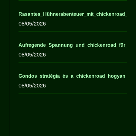
Rasantes_Hühnerabenteuer_mit_chickenroad_übe
08/05/2026
Aufregende_Spannung_und_chickenroad_für_cleve
08/05/2026
Gondos_stratégia_és_a_chickenroad_hogyan_seg
08/05/2026