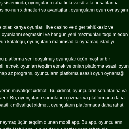
riş sistemində, oyunçuların rahatlıqla və sürətlə hesablarına
sino-nun xidmətləri və avantajları, oyunçuların oyun oynayışını
otlar, kartya oyunları, live casino və digər təhlükəsiz və
ı oyunlarını seçməsini və hər gün yeni məzmunları təqdim edən
yun kataloqu, oyunçuların mənimsədilə oynamaq istədiyi
 bu platforma yeni qoşulmuş oyunçular üçün məşhur bir
lil etmək, oyunları təqdim etmək və onları platforma əsaslı oyun
ap az programı, oyunçuların platforma əsaslı oyun oynamağı
 verən müvafiqet xidməti. Bu xidmət, oyunçuların sorunlarına və
 verir. Bu, oyunçuların sorunlarını çözmək və platformada daha
aatlik müvafiqet xidməti, oyunçuların platformada daha rahat
 oynaymaq üçün təqdim olunan mobil app. Bu app, oyunçuların