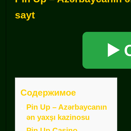
sayt
▶️
Содержимое
Pin Up – Azərbaycanın
ən yaxşı kazinosu
Pin Up Casino