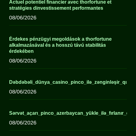
Actuel potentiel financier avec thorfortune et
stratégies dinvestissement performantes
08/06/2026
Érdekes pénzügyi megoldások a thorfortune
alkalmazásával és a hosszú távú stabilitás
érdekében
08/06/2026
Dəbdəbəli_dünya_casino_pinco_ilə_zənginləşir_qızıl_
08/06/2026
Sərvət_açarı_pinco_azerbaycan_yükle_ilə_fırlanır_qədi
08/06/2026