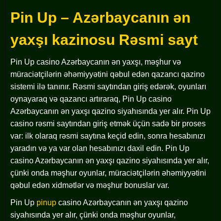
Pin Up – Azərbaycanın ən
yaxşı kazinosu Rəsmi sayt
Pin Up casino Azərbaycanın ən yaxşı, məşhur və
müraciətçilərin əhəmiyyətini qəbul edən qazancı qazino
sistemi ilə tanınır. Rəsmi saytından giriş edərək, oyunları
oynayaraq və qazancı artıraraq, Pin Up casino
Azərbaycanın ən yaxşı qazino siyahısında yer alır. Pin Up
casino rəsmi saytından giriş etmək üçün sadə bir proses
var: ilk olaraq rəsmi saytına keçid edin, sonra hesabınızı
yaradın və ya var olan hesabınızı daxil edin. Pin Up
casino Azərbaycanın ən yaxşı qazino siyahısında yer alır,
çünki onda məşhur oyunlar, müraciətçilərin əhəmiyyətini
qəbul edən xidmətlər və məşhur bonuslar var.
Pin Up
pinup
casino Azərbaycanın ən yaxşı qazino
siyahısında yer alır, çünki onda məşhur oyunlar,