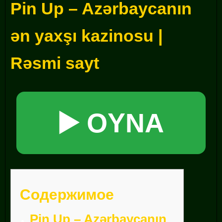
Pin Up – Azərbaycanın
ən yaxşı kazinosu |
Rəsmi sayt
▶️ OYNA
Содержимое
Pin Up – Azərbaycanın