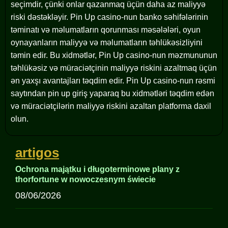
seçimdir, çünki onlar qazanmaq üçün daha az maliyyə
riski dəstəkləyir. Pin Up casino-nun banko səhifələrinin
təminatı və məlumatların qorunması məsələləri, oyun
oynayanların maliyyə və məlumatların təhlükəsizliyini
təmin edir. Bu xidmətlər, Pin Up casino-nun məzmununun
təhlükəsiz və müraciətçinin maliyyə riskini azaltmaq üçün
ən yaxşı avantajları təqdim edir. Pin Up casino-nun rəsmi
saytından pin up giriş yaparaq bu xidmətləri təqdim edən
və müraciətçilərin maliyyə riskini azaltan platforma daxil
olun.
artigos
Ochrona majątku i długoterminowe plany z
thorfortune w nowoczesnym świecie
08/06/2026