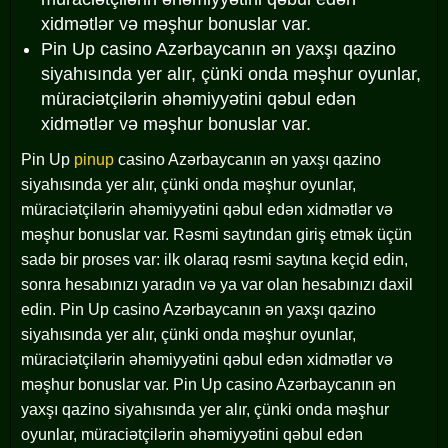
xidmətlər və məşhur bonuslar var.
Pin Up casino Azərbaycanın ən yaxşı qazino
siyahısında yer alır, çünki onda məşhur oyunlar,
müraciətçilərin əhəmiyyətini qəbul edən
xidmətlər və məşhur bonuslar var.
Pin Up
pinup
casino Azərbaycanın ən yaxşı qazino
siyahısında yer alır, çünki onda məşhur oyunlar,
müraciətçilərin əhəmiyyətini qəbul edən xidmətlər və
məşhur bonuslar var. Rəsmi saytından giriş etmək üçün
sadə bir proses var: ilk olaraq rəsmi saytına keçid edin,
sonra hesabınızı yaradın və ya var olan hesabınızı daxil
edin. Pin Up casino Azərbaycanın ən yaxşı qazino
siyahısında yer alır, çünki onda məşhur oyunlar,
müraciətçilərin əhəmiyyətini qəbul edən xidmətlər və
məşhur bonuslar var. Pin Up casino Azərbaycanın ən
yaxşı qazino siyahısında yer alır, çünki onda məşhur
oyunlar, müraciətçilərin əhəmiyyətini qəbul edən