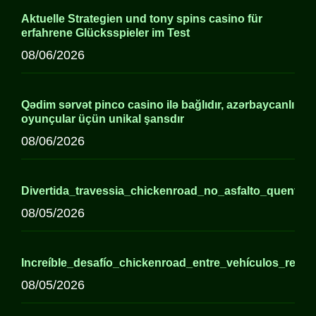
Aktuelle Strategien und tony spins casino für
erfahrene Glücksspieler im Test
08/06/2026
Qədim sərvət pinco casino ilə bağlıdır, azərbaycanlı
oyunçular üçün unikal şansdır
08/06/2026
Divertida_travessia_chickenroad_no_asfalto_quente_
08/05/2026
Increíble_desafío_chickenroad_entre_vehículos_refle
08/05/2026