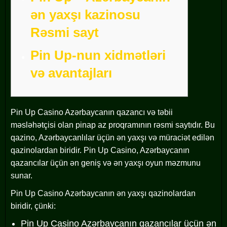
ən yaxşı kazinosu
Rəsmi sayt
Pin Up-nun xidmətləri
və avantajları
Pin Up Casino Azərbaycanın qazancı və təbii
məsləhətçisi olan pinap az proqramının rəsmi saytıdır. Bu
qazino, Azərbaycanlılar üçün ən yaxşı və müraciət edilən
qazinolardan biridir. Pin Up Casino, Azərbaycanın
qazancılar üçün ən geniş və ən yaxşı oyun məzmunu
sunar.
Pin Up Casino Azərbaycanın ən yaxşı qazinolardan
biridir, çünki:
Pin Up Casino Azərbaycanın qazancılar üçün ən