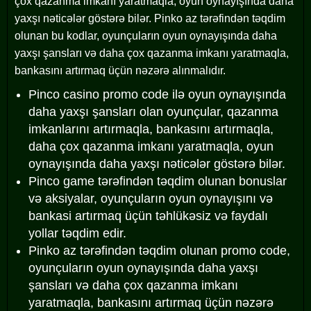
çox qazanma imkanı yaratmaqla, oyun oynayışında daha
yaxşı nəticələr göstərə bilər. Pinko az tərəfindən təqdim
olunan bu kodlar, oyunçuların oyun oynayışında daha
yaxşı şansları və daha çox qazanma imkanı yaratmaqla,
bankasını artırmaq üçün nəzərə alınmalıdır.
Pinco casino promo code ilə oyun oynayışında
daha yaxşı şansları olan oyunçular, qazanma
imkanlarını artırmaqla, bankasını artırmaqla,
daha çox qazanma imkanı yaratmaqla, oyun
oynayışında daha yaxşı nəticələr göstərə bilər.
Pinco game tərəfindən təqdim olunan bonuslar
və aksiyalar, oyunçuların oyun oynayışını və
bankasi artırmaq üçün təhlükəsiz və faydalı
yollar təqdim edir.
Pinko az tərəfindən təqdim olunan promo code,
oyunçuların oyun oynayışında daha yaxşı
şansları və daha çox qazanma imkanı
yaratmaqla, bankasını artırmaq üçün nəzərə