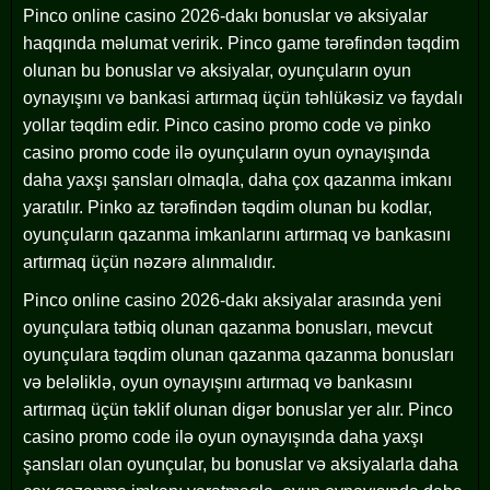
Pinco online casino 2026-dakı bonuslar və aksiyalar
haqqında məlumat veririk. Pinco game tərəfindən təqdim
olunan bu bonuslar və aksiyalar, oyunçuların oyun
oynayışını və bankasi artırmaq üçün təhlükəsiz və faydalı
yollar təqdim edir. Pinco casino promo code və pinko
casino promo code ilə oyunçuların oyun oynayışında
daha yaxşı şansları olmaqla, daha çox qazanma imkanı
yaratılır. Pinko az tərəfindən təqdim olunan bu kodlar,
oyunçuların qazanma imkanlarını artırmaq və bankasını
artırmaq üçün nəzərə alınmalıdır.
Pinco online casino 2026-dakı aksiyalar arasında yeni
oyunçulara tətbiq olunan qazanma bonusları, mevcut
oyunçulara təqdim olunan qazanma qazanma bonusları
və beləliklə, oyun oynayışını artırmaq və bankasını
artırmaq üçün təklif olunan digər bonuslar yer alır. Pinco
casino promo code ilə oyun oynayışında daha yaxşı
şansları olan oyunçular, bu bonuslar və aksiyalarla daha