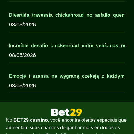
Divertida_travessia_chickenroad_no_asfalto_quente_
08/05/2026
Increíble_desafío_chickenroad_entre_vehículos_refle
08/05/2026
Emocje_i_szansa_na_wygraną_czekają_z_każdym_sp
08/05/2026
No
BET29 cassino
, você encontra ofertas especiais que
aumentam suas chances de ganhar mais em todos os