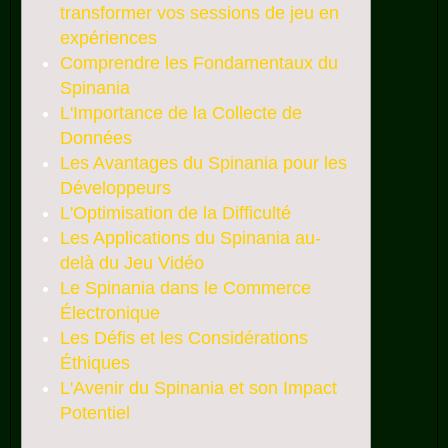
transformer vos sessions de jeu en
expériences
Comprendre les Fondamentaux du
Spinania
L'Importance de la Collecte de
Données
Les Avantages du Spinania pour les
Développeurs
L'Optimisation de la Difficulté
Les Applications du Spinania au-
delà du Jeu Vidéo
Le Spinania dans le Commerce
Électronique
Les Défis et les Considérations
Éthiques
L'Avenir du Spinania et son Impact
Potentiel