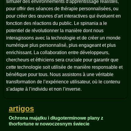
simuler des environnements d'apprentissage réalistes,
pour offrir des séances de thérapie personnalisées, ou
pour créer des œuvres d'art interactives qui évoluent en
fonction des réactions du public. Le spinania a le
potentiel de révolutionner la manière dont nous
interagissons avec la technologie et de créer un monde
numérique plus personnalisé, plus engageant et plus
enrichissant. La collaboration entre développeurs,
chercheurs et éthiciens sera cruciale pour garantir que
cette technologie soit utilisée de manière responsable et
bénéfique pour tous. Nous assistons à une véritable
transformation de l’expérience utilisateur, où le contenu
s’adapte à l’individu et non l’inverse.
artigos
Ochrona majątku i długoterminowe plany z
thorfortune w nowoczesnym świecie