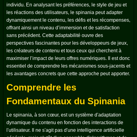
individu. En analysant les préférences, le style de jeu et
les réactions des utilisateurs, le spinania peut adapter
dynamiquement le contenu, les défis et les récompenses,
offrant ainsi un niveau d’immersion et de satisfaction
sans précédent. Cette adaptabilité ouvre des
perspectives fascinantes pour les développeurs de jeux,
les créateurs de contenu et tous ceux qui cherchent à
maximiser l’impact de leurs offres numériques. Il est donc
essentiel de comprendre les mécanismes sous-jacents et
les avantages concrets que cette approche peut apporter.
Comprendre les
Fondamentaux du Spinania
Le spinania, à son cœur, est un système d'adaptation
dynamique du contenu en fonction des interactions de
l'utilisateur. Il ne s'agit pas d'une intelligence artificielle