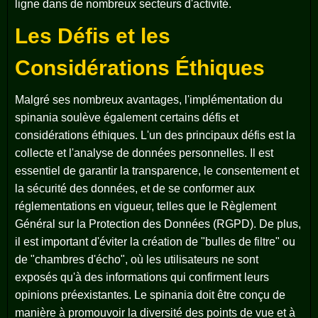
ligne dans de nombreux secteurs d'activité.
Les Défis et les
Considérations Éthiques
Malgré ses nombreux avantages, l'implémentation du
spinania soulève également certains défis et
considérations éthiques. L'un des principaux défis est la
collecte et l'analyse de données personnelles. Il est
essentiel de garantir la transparence, le consentement et
la sécurité des données, et de se conformer aux
réglementations en vigueur, telles que le Règlement
Général sur la Protection des Données (RGPD). De plus,
il est important d'éviter la création de "bulles de filtre" ou
de "chambres d'écho", où les utilisateurs ne sont
exposés qu'à des informations qui confirment leurs
opinions préexistantes. Le spinania doit être conçu de
manière à promouvoir la diversité des points de vue et à