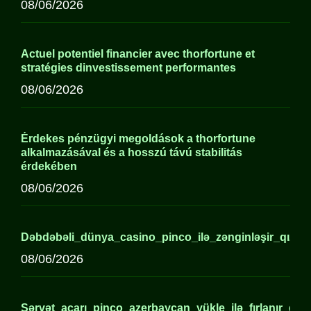
08/06/2026
Actuel potentiel financier avec thorfortune et
stratégies dinvestissement performantes
08/06/2026
Érdekes pénzügyi megoldások a thorfortune
alkalmazásával és a hosszú távú stabilitás
érdekében
08/06/2026
Dəbdəbəli_dünya_casino_pinco_ilə_zənginləşir_qızıl_
08/06/2026
Sərvət_açarı_pinco_azerbaycan_yükle_ilə_fırlanır_qədi