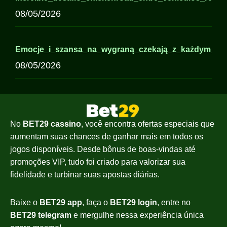
08/05/2026
Emocje_i_szansa_na_wygraną_czekają_z_każdym_sp
08/05/2026
No
BET29 cassino
, você encontra ofertas especiais que
aumentam suas chances de ganhar mais em todos os
jogos disponíveis. Desde bônus de boas-vindas até
promoções VIP, tudo foi criado para valorizar sua
fidelidade e turbinar suas apostas diárias.
Baixe o
BET29 app
, faça o
BET29 login
, entre no
BET29 telegram
e mergulhe nessa experiência única