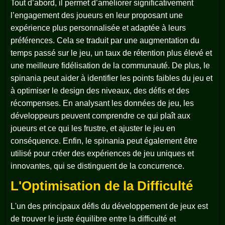
Tout d’abord, il permet d’améliorer significativement
l’engagement des joueurs en leur proposant une
expérience plus personnalisée et adaptée à leurs
préférences. Cela se traduit par une augmentation du
temps passé sur le jeu, un taux de rétention plus élevé et
une meilleure fidélisation de la communauté. De plus, le
spinania peut aider à identifier les points faibles du jeu et
à optimiser le design des niveaux, des défis et des
récompenses. En analysant les données de jeu, les
développeurs peuvent comprendre ce qui plaît aux
joueurs et ce qui les frustre, et ajuster le jeu en
conséquence. Enfin, le spinania peut également être
utilisé pour créer des expériences de jeu uniques et
innovantes, qui se distinguent de la concurrence.
L'Optimisation de la Difficulté
L'un des principaux défis du développement de jeux est
de trouver le juste équilibre entre la difficulté et