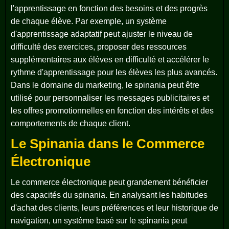
l'apprentissage en fonction des besoins et des progrès
de chaque élève. Par exemple, un système
d'apprentissage adaptatif peut ajuster le niveau de
difficulté des exercices, proposer des ressources
supplémentaires aux élèves en difficulté et accélérer le
rythme d'apprentissage pour les élèves les plus avancés.
Dans le domaine du marketing, le spinania peut être
utilisé pour personnaliser les messages publicitaires et
les offres promotionnelles en fonction des intérêts et des
comportements de chaque client.
Le Spinania dans le Commerce
Électronique
Le commerce électronique peut grandement bénéficier
des capacités du spinania. En analysant les habitudes
d'achat des clients, leurs préférences et leur historique de
navigation, un système basé sur le spinania peut