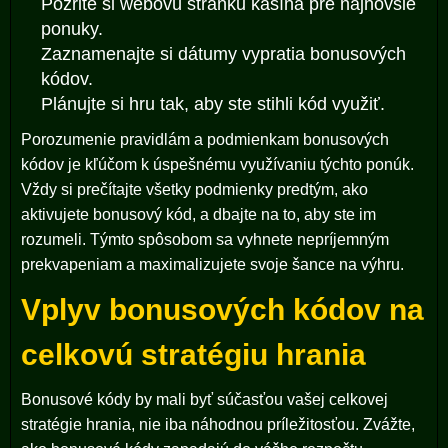
Pozrite si webovú stránku kasína pre najnovšie
ponuky.
Zaznamenajte si dátumy vypratia bonusových
kódov.
Plánujte si hru tak, aby ste stihli kód využiť.
Porozumenie pravidlám a podmienkam bonusových
kódov je kľúčom k úspešnému využívaniu týchto ponúk.
Vždy si prečítajte všetky podmienky predtým, ako
aktivujete bonusový kód, a dbajte na to, aby ste im
rozumeli. Týmto spôsobom sa vyhnete nepríjemným
prekvapeniam a maximalizujete svoje šance na výhru.
Vplyv bonusových kódov na
celkovú stratégiu hrania
Bonusové kódy by mali byť súčasťou vašej celkovej
stratégie hrania, nie iba náhodnou príležitosťou. Zvážte,