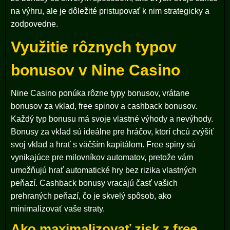
na výhru, ale je dôležité pristupovať k nim strategicky a
zodpovedne.
Využitie rôznych typov
bonusov v Nine Casino
Nine Casino ponúka rôzne typy bonusov, vrátane
bonusov za vklad, free spinov a cashback bonusov.
Každý typ bonusu má svoje vlastné výhody a nevýhody.
Bonusy za vklad sú ideálne pre hráčov, ktorí chcú zvýšiť
svoj vklad a hrať s väčším kapitálom. Free spiny sú
vynikajúce pre milovníkov automatov, pretože vám
umožňujú hrať automatické hry bez rizika vlastných
peňazí. Cashback bonusy vracajú časť vašich
prehraných peňazí, čo je skvelý spôsob, ako
minimalizovať vaše straty.
Ako maximalizovať zisk z free