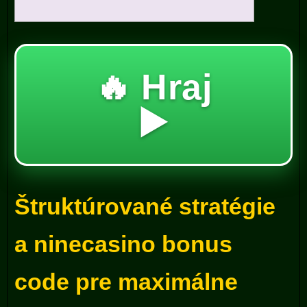
🔥 Hraj
▶️
Štruktúrované stratégie
a ninecasino bonus
code pre maximálne