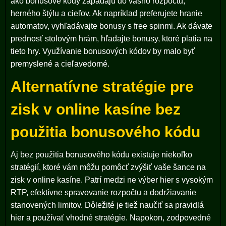
ako bonusové kódy zapadajú do vášho rozpočtu,
herného štýlu a cieľov. Ak napríklad preferujete hranie
automatov, vyhľadávajte bonusy s free spinmi. Ak dávate
prednosť stolovým hrám, hľadajte bonusy, ktoré platia na
tieto hry. Využívanie bonusových kódov by malo byť
premyslené a cieľavedomé.
Alternatívne stratégie pre
zisk v online kasíne bez
použitia bonusového kódu
Aj bez použitia bonusového kódu existuje niekoľko
stratégií, ktoré vám môžu pomôcť zvýšiť vaše šance na
zisk v online kasíne. Patrí medzi ne výber hier s vysokým
RTP, efektívne spravovanie rozpočtu a dodržiavanie
stanovených limitov. Dôležité je tiež naučiť sa pravidlá
hier a používať vhodné stratégie. Napokon, zodpovedné