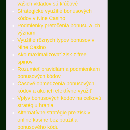
vašich vkladov sú kľúčové
Strategické využitie bonusových
kódov v Nine Casino
Podmienky pretočenia bonusu a ich
význam
Využitie rôznych typov bonusov v
Nine Casino
Ako maximalizovať zisk z free
spinov
Rozumieť pravidlám a podmienkam
bonusových kódov
Časové obmedzenia bonusových
kódov a ako ich efektívne využiť
Vplyv bonusových kódov na celkovú
stratégiu hrania
Alternatívne stratégie pre zisk v
online kasíne bez použitia
bonusového kódu