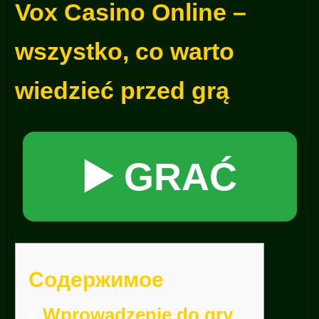
Vox Casino Online –
wszystko, co warto
wiedzieć przed grą
▶️ GRAĆ
Содержимое
Wprowadzenie do gry