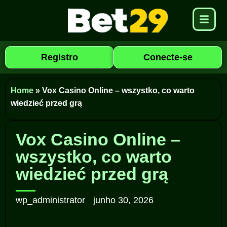
Registro
Conecte-se
Home
»
Vox Casino Online – wszystko, co warto
wiedzieć przed grą
Vox Casino Online –
wszystko, co warto
wiedzieć przed grą
wp_administrator
junho 30, 2026