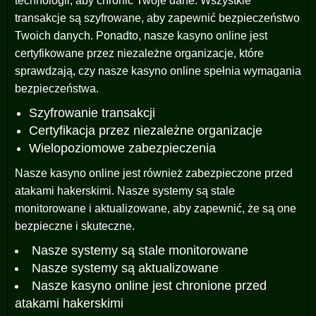
technologii, aby chronić Twoje dane. Wszystkie
transakcje są szyfrowane, aby zapewnić bezpieczeństwo
Twoich danych. Ponadto, nasze kasyno online jest
certyfikowane przez niezależne organizacje, które
sprawdzają, czy nasze kasyno online spełnia wymagania
bezpieczeństwa.
Szyfrowanie transakcji
Certyfikacja przez niezależne organizacje
Wielopoziomowe zabezpieczenia
Nasze kasyno online jest również zabezpieczone przed
atakami hakerskimi. Nasze systemy są stale
monitorowane i aktualizowane, aby zapewnić, że są one
bezpieczne i skuteczne.
Nasze systemy są stale monitorowane
Nasze systemy są aktualizowane
Nasze kasyno online jest chronione przed
atakami hakerskimi