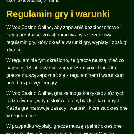
skontaktować się z nami.
Regulamin gry i warunki
W Vox Casino Online, aby zapewnić bezpieczeństwo i
transparentność, został opracowany szczegółowy
regulamin gry, który określa warunki gry, wypłaty i obsługi
klienta.
W regulaminie tym określono, że gracze muszą mieć co
najmniej 18 lat, aby móc zagrać w kasynie. Ponadto,
gracze muszą zapoznać się z regulaminem i warunkami
przed rozpoczęciem gry.
W Vox Casino Online, gracze mogą korzystać z różnych
rodzajów gier, w tym slotów, rulety, blackjacka i innych.
Każda gra ma swoje zasady i warunki, które są określone
w regulaminie.
W przypadku wypłaty, gracze muszą spełnić określone
warunki, aby móc otrzymać wypłatę. W Vox Casino