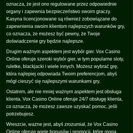
oznacza, że jest ono regulowane przez odpowiednie
organy i zapewnia bezpieczeństwo swoim graczy.
Kasyna licencjonowane są również zobowiązane do
zapewnienia swoim klientom najlepszych warunków gry,
co oznacza, że możesz być pewny, że Twoje
doświadczenie gry będzie najlepsze.
Drugim ważnym aspektem jest wybór gier. Vox Casino
Online oferuje szeroki wybór gier, w tym popularne sloty,
ruletke, blackjacki i wiele innych. Możesz wybrać grę,
która najlepiej odpowiada Twoim preferencjom, abyś
mógł cieszyć się najlepszymi warunkami gry.
Ostatnim, ale nie mniej ważnym aspektem jest obsługa
klienta. Vox Casino Online oferuje 24/7 obsługę klienta,
co oznacza, że możesz zawsze uzyskać pomoc, jeśli
potrzebujesz.
Wreszcie, ważne jest, abyś zrozumiał, że Vox Casino
Online oferuje wiele bonusów i promocji, które mogą