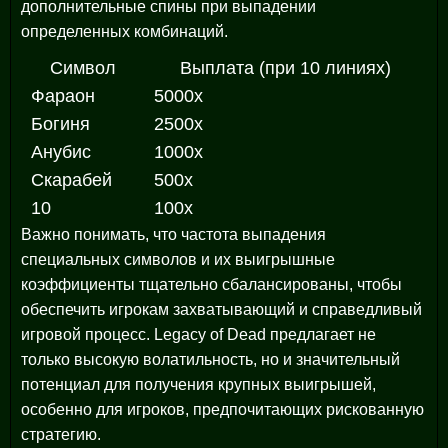
дополнительные спины при выпадении
определенных комбинаций.
Символ
Выплата (при 10 линиях)
Фараон
5000x
Богиня
2500x
Анубис
1000x
Скарабей
500x
10
100x
Важно понимать, что частота выпадения
специальных символов и их выигрышные
коэффициенты тщательно сбалансированы, чтобы
обеспечить игрокам захватывающий и справедливый
игровой процесс. Legacy of Dead предлагает не
только высокую волатильность, но и значительный
потенциал для получения крупных выигрышей,
особенно для игроков, предпочитающих рискованную
стратегию.