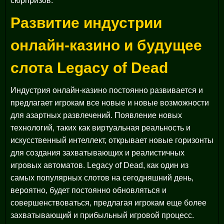
сюрпризов.
Развитие индустрии
онлайн-казино и будущее
слота Legacy of Dead
Индустрия онлайн-казино постоянно развивается и
предлагает игрокам все новые и новые возможности
для азартных развлечений. Появление новых
технологий, таких как виртуальная реальность и
искусственный интеллект, открывает новые горизонты
для создания захватывающих и реалистичных
игровых автоматов. Legacy of Dead, как один из
самых популярных слотов на сегодняшний день,
вероятно, будет постоянно обновляться и
совершенствоваться, предлагая игрокам еще более
захватывающий и прибыльный игровой процесс.