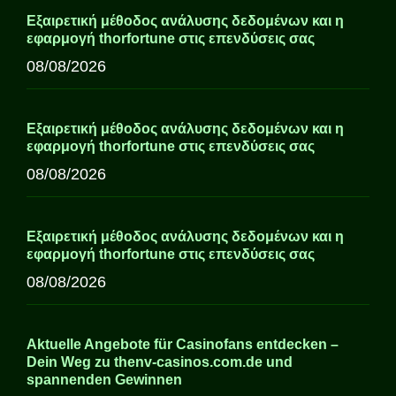
Εξαιρετική μέθοδος ανάλυσης δεδομένων και η
εφαρμογή thorfortune στις επενδύσεις σας
08/08/2026
Εξαιρετική μέθοδος ανάλυσης δεδομένων και η
εφαρμογή thorfortune στις επενδύσεις σας
08/08/2026
Εξαιρετική μέθοδος ανάλυσης δεδομένων και η
εφαρμογή thorfortune στις επενδύσεις σας
08/08/2026
Aktuelle Angebote für Casinofans entdecken –
Dein Weg zu thenv-casinos.com.de und
spannenden Gewinnen