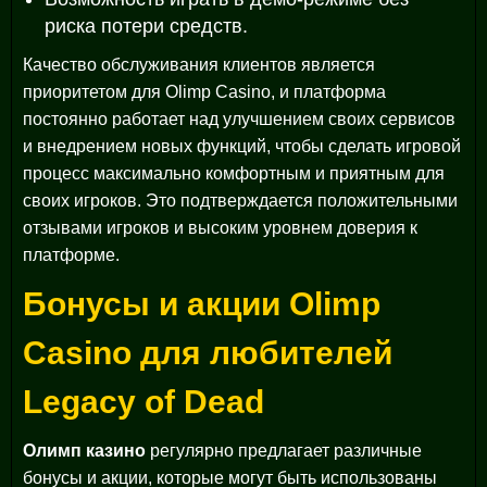
риска потери средств.
Качество обслуживания клиентов является
приоритетом для Olimp Casino, и платформа
постоянно работает над улучшением своих сервисов
и внедрением новых функций, чтобы сделать игровой
процесс максимально комфортным и приятным для
своих игроков. Это подтверждается положительными
отзывами игроков и высоким уровнем доверия к
платформе.
Бонусы и акции Olimp
Casino для любителей
Legacy of Dead
Oлимп казино
регулярно предлагает различные
бонусы и акции, которые могут быть использованы