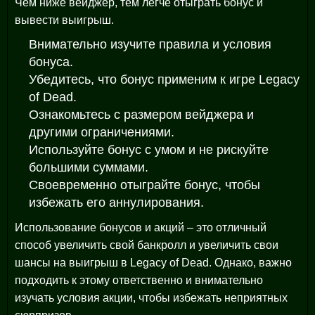
Чем ниже вейджер, тем легче отыграть бонус и
вывести выигрыш.
Внимательно изучите правила и условия
бонуса.
Убедитесь, что бонус применим к игре Legacy
of Dead.
Ознакомьтесь с размером вейджера и
другими ограничениями.
Используйте бонус с умом и не рискуйте
большими суммами.
Своевременно отыграйте бонус, чтобы
избежать его аннулирования.
Использование бонусов и акций – это отличный
способ увеличить свой банкролл и увеличить свои
шансы на выигрыш в Legacy of Dead. Однако, важно
подходить к этому ответственно и внимательно
изучать условия акции, чтобы избежать неприятных