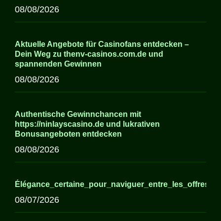
08/08/2026
Aktuelle Angebote für Casinofans entdecken –
Dein Weg zu thenv-casinos.com.de und
spannenden Gewinnen
08/08/2026
Authentische Gewinnchancen mit
https://ninlayscasino.de und lukrativen
Bonusangeboten entdecken
08/08/2026
Élégance_certaine_pour_naviguer_entre_les_offres_d
08/07/2026