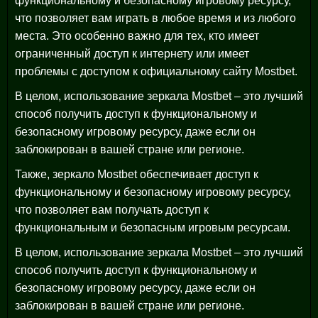
функциональному и безопасному игровому ресурсу,
что позволяет вам играть в любое время и из любого
места. Это особенно важно для тех, кто имеет
ограниченный доступ к интернету или имеет
проблемы с доступом к официальному сайту Mostbet.
В целом, использование зеркала Mostbet – это лучший
способ получить доступ к функциональному и
безопасному игровому ресурсу, даже если он
заблокирован в вашей стране или регионе.
Также, зеркало Mostbet обеспечивает доступ к
функциональному и безопасному игровому ресурсу,
что позволяет вам получать доступ к
функциональным и безопасным игровым ресурсам.
В целом, использование зеркала Mostbet – это лучший
способ получить доступ к функциональному и
безопасному игровому ресурсу, даже если он
заблокирован в вашей стране или регионе.