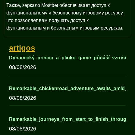
Также, зеркало Mostbet обеспечивает доступ к
функциональному и безопасному игровому ресурсу,
что позволяет вам получать доступ к
функциональным и безопасным игровым ресурсам.
artigos
Dynamický_princip_a_plinko_game_přináší_vzrušující
08/08/2026
Remarkable_chickenroad_adventure_awaits_amid_thril
08/08/2026
Remarkable_journeys_from_start_to_finish_through_c
08/08/2026