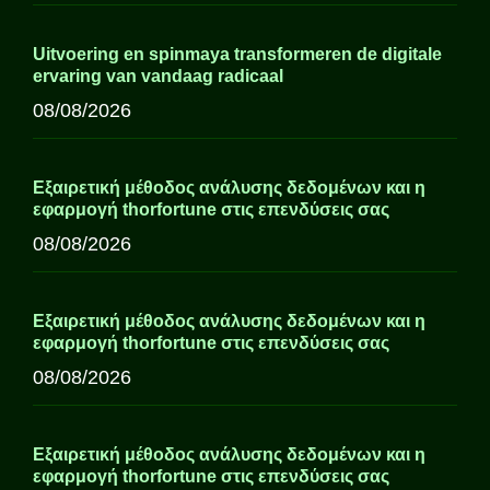
Uitvoering en spinmaya transformeren de digitale
ervaring van vandaag radicaal
08/08/2026
Εξαιρετική μέθοδος ανάλυσης δεδομένων και η
εφαρμογή thorfortune στις επενδύσεις σας
08/08/2026
Εξαιρετική μέθοδος ανάλυσης δεδομένων και η
εφαρμογή thorfortune στις επενδύσεις σας
08/08/2026
Εξαιρετική μέθοδος ανάλυσης δεδομένων και η
εφαρμογή thorfortune στις επενδύσεις σας