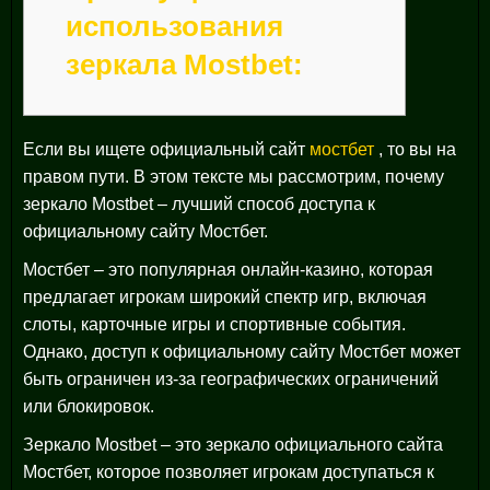
использования
зеркала Mostbet:
Если вы ищете официальный сайт
мостбет
, то вы на
правом пути. В этом тексте мы рассмотрим, почему
зеркало Mostbet – лучший способ доступа к
официальному сайту Мостбет.
Мостбет – это популярная онлайн-казино, которая
предлагает игрокам широкий спектр игр, включая
слоты, карточные игры и спортивные события.
Однако, доступ к официальному сайту Мостбет может
быть ограничен из-за географических ограничений
или блокировок.
Зеркало Mostbet – это зеркало официального сайта
Мостбет, которое позволяет игрокам доступаться к