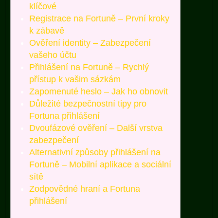
klíčové
Registrace na Fortuně – První kroky
k zábavě
Ověření identity – Zabezpečení
vašeho účtu
Přihlášení na Fortuně – Rychlý
přístup k vašim sázkám
Zapomenuté heslo – Jak ho obnovit
Důležité bezpečnostní tipy pro
Fortuna přihlášení
Dvoufázové ověření – Další vrstva
zabezpečení
Alternativní způsoby přihlášení na
Fortuně – Mobilní aplikace a sociální
sítě
Zodpovědné hraní a Fortuna
přihlášení