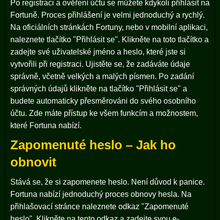
Po registraci a ověření účtu se můžete kdykoli přihlásit na
Fortuně. Proces přihlášení je velmi jednoduchý a rychlý.
Na oficiálních stránkách Fortuny, nebo v mobilní aplikaci,
naleznete tlačítko "Přihlásit se". Klikněte na toto tlačítko a
zadejte své uživatelské jméno a heslo, které jste si
vytvořili při registraci. Ujistěte se, že zadáváte údaje
správně, včetně velkých a malých písmen. Po zadání
správných údajů klikněte na tlačítko "Přihlásit se" a
budete automaticky přesměrováni do svého osobního
účtu. Zde máte přístup ke všem funkcím a možnostem,
které Fortuna nabízí.
Zapomenuté heslo – Jak ho
obnovit
Stává se, že si zapomenete heslo. Není důvod k panice.
Fortuna nabízí jednoduchý proces obnovy hesla. Na
přihlašovací stránce naleznete odkaz "Zapomenuté
heslo". Klikněte na tento odkaz a zadejte svou e-