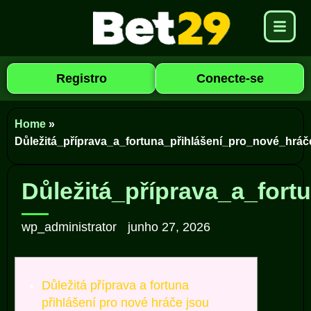
Registro
Conecte-se
Home
»
Důležitá_příprava_a_fortuna_přihlášení_pro_nové_hráč
Důležitá_příprava_a_fort
wp_administrator
junho 27, 2026
Důležitá příprava a fortuna
přihlášení pro nové hráče jsou