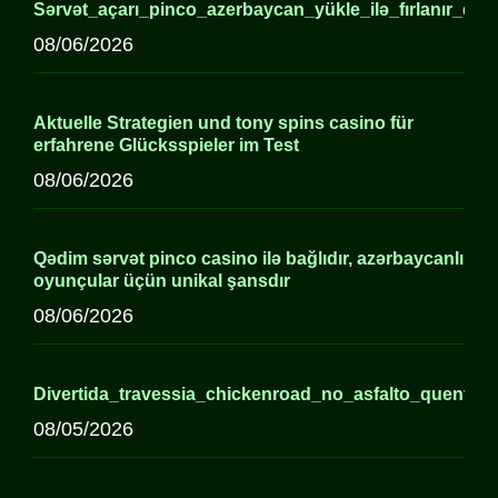
Sərvət_açarı_pinco_azerbaycan_yükle_ilə_fırlanır_qədi
08/06/2026
Aktuelle Strategien und tony spins casino für
erfahrene Glücksspieler im Test
08/06/2026
Qədim sərvət pinco casino ilə bağlıdır, azərbaycanlı
oyunçular üçün unikal şansdır
08/06/2026
Divertida_travessia_chickenroad_no_asfalto_quente_
08/05/2026