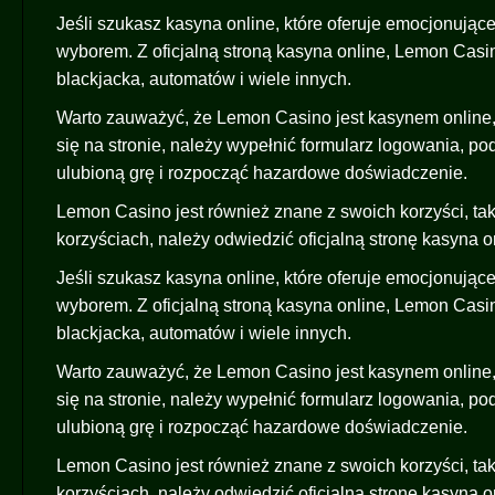
Jeśli szukasz kasyna online, które oferuje emocjonuj
wyborem. Z oficjalną stroną kasyna online, Lemon Casin
blackjacka, automatów i wiele innych.
Warto zauważyć, że Lemon Casino jest kasynem online, 
się na stronie, należy wypełnić formularz logowania, p
ulubioną grę i rozpocząć hazardowe doświadczenie.
Lemon Casino jest również znane z swoich korzyści, tak
korzyściach, należy odwiedzić oficjalną stronę kasyna o
Jeśli szukasz kasyna online, które oferuje emocjonuj
wyborem. Z oficjalną stroną kasyna online, Lemon Casin
blackjacka, automatów i wiele innych.
Warto zauważyć, że Lemon Casino jest kasynem online, 
się na stronie, należy wypełnić formularz logowania, p
ulubioną grę i rozpocząć hazardowe doświadczenie.
Lemon Casino jest również znane z swoich korzyści, tak
korzyściach, należy odwiedzić oficjalną stronę kasyna o