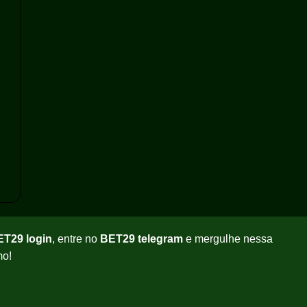
T29 login
, entre no
BET29 telegram
e mergulhe nessa
mo!