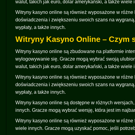
walut, takich jak euro, dolar amerykański, a także wiele 
Witryny kasyno online są również wyposażone w różne
doświadczenia i zwiększeniu swoich szans na wygraną
wypłaty, a także innych.
Witryny Kasyno Online – Czym są
Witryny kasyno online są zbudowane na platformie inte
wylogowywanie się. Gracze mogą wybrać swoją ulubioną
walut, takich jak euro, dolar amerykański, a także wiele 
Witryny kasyno online są również wyposażone w różne
doświadczenia i zwiększeniu swoich szans na wygraną
wypłaty, a także innych.
Witryny kasyno online są dostępne w różnych wersjach, t
innych. Gracze mogą wybrać wersję, która jest im najba
Witryny kasyno online są również wyposażone w różne fun
wiele innych. Gracze mogą uzyskać pomoc, jeśli potrze