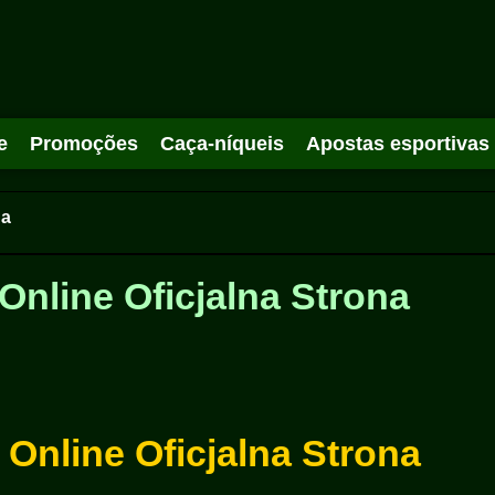
e
Promoções
Caça-níqueis
Apostas esportivas
na
nline Oficjalna Strona
Online Oficjalna Strona