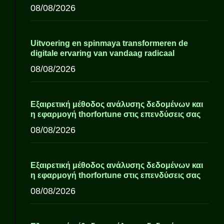
08/08/2026
Uitvoering en spinmaya transformeren de
digitale ervaring van vandaag radicaal
08/08/2026
Εξαιρετική μέθοδος ανάλυσης δεδομένων και
η εφαρμογή thorfortune στις επενδύσεις σας
08/08/2026
Εξαιρετική μέθοδος ανάλυσης δεδομένων και
η εφαρμογή thorfortune στις επενδύσεις σας
08/08/2026