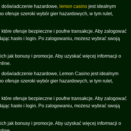
ące doświadczenie hazardowe,
lemon casino
jest idealnym
o oferuje szeroki wybór gier hazardowych, w tym rulet,
które oferuje bezpieczne i poufne transakcje. Aby zalogować
odając hasło i login. Po zalogowaniu, możesz wybrać swoją
ich jak bonusy i promocje. Aby uzyskać więcej informacji o
nline.
ące doświadczenie hazardowe, Lemon Casino jest idealnym
o oferuje szeroki wybór gier hazardowych, w tym rulet,
które oferuje bezpieczne i poufne transakcje. Aby zalogować
odając hasło i login. Po zalogowaniu, możesz wybrać swoją
ich jak bonusy i promocje. Aby uzyskać więcej informacji o
nline.