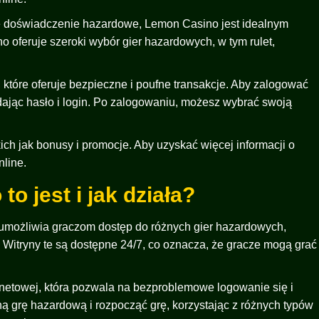
ące doświadczenie hazardowe, Lemon Casino jest idealnym
o oferuje szeroki wybór gier hazardowych, w tym rulet,
które oferuje bezpieczne i poufne transakcje. Aby zalogować
odając hasło i login. Po zalogowaniu, możesz wybrać swoją
ich jak bonusy i promocje. Aby uzyskać więcej informacji o
nline.
o jest i jak działa?
ra umożliwia graczom dostęp do różnych gier hazardowych,
ch. Witryny te są dostępne 24/7, co oznacza, że gracze mogą grać
rnetowej, która pozwala na bezproblemowe logowanie się i
 grę hazardową i rozpocząć grę, korzystając z różnych typów