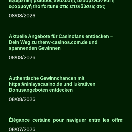
Εξαιρετική μέθοδος ανάλυσης δεδομένων και η
εφαρμογή thorfortune στις επενδύσεις σας
08/08/2026
Aktuelle Angebote für Casinofans entdecken –
Dein Weg zu thenv-casinos.com.de und
spannenden Gewinnen
08/08/2026
Authentische Gewinnchancen mit
https://ninlayscasino.de und lukrativen
Bonusangeboten entdecken
08/08/2026
Élégance_certaine_pour_naviguer_entre_les_offres_d
08/07/2026