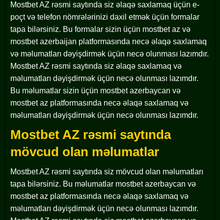
Mostbet AZ rəsmi saytında siz əlaqə saxlamaq üçün e-
poçt və telefon nömrələrinizi daxil etmək üçün formalar
tapa bilərsiniz. Bu formalar sizin üçün mostbet az və
mostbet azerbaijan platformasında necə əlaqə saxlamaq
və məlumatları dəyişdirmək üçün necə olunması lazımdır.
Mostbet AZ rəsmi saytında siz əlaqə saxlamaq və
məlumatları dəyişdirmək üçün necə olunması lazımdır.
Bu məlumatlar sizin üçün mostbet azerbaycan və
mostbet az platformasında necə əlaqə saxlamaq və
məlumatları dəyişdirmək üçün necə olunması lazımdır.
Mostbet AZ rəsmi saytında
mövcud olan məlumatlar
Mostbet AZ rəsmi saytında siz mövcud olan məlumatları
tapa bilərsiniz. Bu məlumatlar mostbet azerbaycan və
mostbet az platformasında necə əlaqə saxlamaq və
məlumatları dəyişdirmək üçün necə olunması lazımdır.