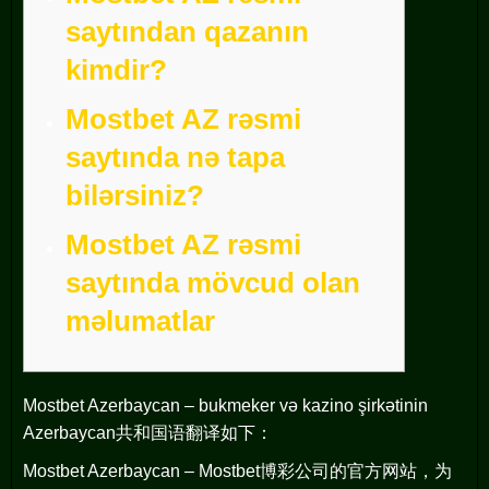
saytından qazanın
kimdir?
Mostbet AZ rəsmi
saytında nə tapa
bilərsiniz?
Mostbet AZ rəsmi
saytında mövcud olan
məlumatlar
Mostbet Azerbaycan – bukmeker və kazino şirkətinin
Azerbaycan共和国语翻译如下：
Mostbet Azerbaycan – Mostbet博彩公司的官方网站，为