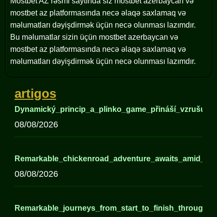
Mostbet AZ rəsmi saytında siz mostbet azerbaycan və
mostbet az platformasında necə əlaqə saxlamaq və
məlumatları dəyişdirmək üçün necə olunması lazımdır.
Bu məlumatlar sizin üçün mostbet azerbaycan və
mostbet az platformasında necə əlaqə saxlamaq və
məlumatları dəyişdirmək üçün necə olunması lazımdır.
artigos
Dynamický_princip_a_plinko_game_přináší_vzrušující
08/08/2026
Remarkable_chickenroad_adventure_awaits_amid_thril
08/08/2026
Remarkable_journeys_from_start_to_finish_through_c