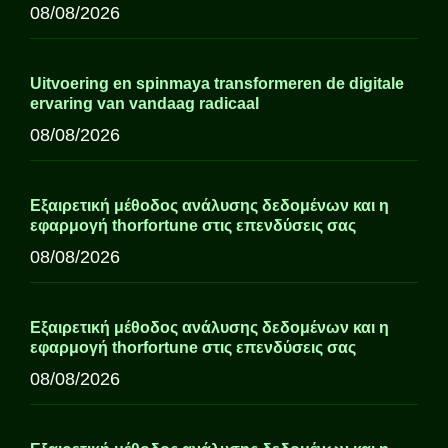
08/08/2026
Uitvoering en spinmaya transformeren de digitale
ervaring van vandaag radicaal
08/08/2026
Εξαιρετική μέθοδος ανάλυσης δεδομένων και η
εφαρμογή thorfortune στις επενδύσεις σας
08/08/2026
Εξαιρετική μέθοδος ανάλυσης δεδομένων και η
εφαρμογή thorfortune στις επενδύσεις σας
08/08/2026