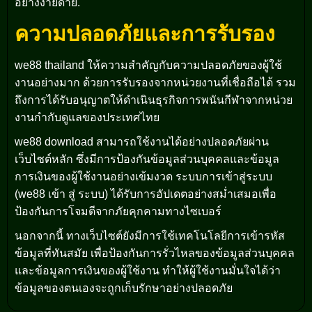
อย่างง่ายดาย.
ความปลอดภัยและการรับรอง
we88 thailand ให้ความสำคัญกับความปลอดภัยของผู้ใช้
งานอย่างมาก ด้วยการรับรองจากหน่วยงานที่เชื่อถือได้ รวม
ถึงการได้รับอนุญาตให้ดำเนินธุรกิจการพนันกีฬาจากหน่วย
งานกำกับดูแลของประเทศไทย
we88 download สามารถใช้งานได้อย่างปลอดภัยผ่าน
เว็บไซต์หลัก ซึ่งมีการป้องกันข้อมูลส่วนบุคคลและข้อมูล
การเงินของผู้ใช้งานอย่างเข้มงวด ระบบการเข้าสู่ระบบ
(we88 เข้า สู่ ระบบ) ได้รับการอัปเดตอย่างสม่ำเสมอเพื่อ
ป้องกันการโจมตีจากภัยคุกคามทางไซเบอร์
นอกจากนี้ ทางเว็บไซต์ยังมีการใช้เทคโนโลยีการเข้ารหัส
ข้อมูลที่ทันสมัย เพื่อป้องกันการรั่วไหลของข้อมูลส่วนบุคคล
และข้อมูลการเงินของผู้ใช้งาน ทำให้ผู้ใช้งานมั่นใจได้ว่า
ข้อมูลของตนเองจะถูกเก็บรักษาอย่างปลอดภัย