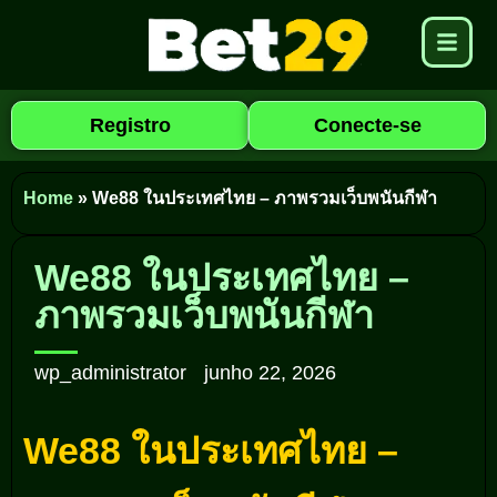
Registro
Conecte-se
Home
»
We88 ในประเทศไทย – ภาพรวมเว็บพนันกีฬา
We88 ในประเทศไทย –
ภาพรวมเว็บพนันกีฬา
wp_administrator
junho 22, 2026
We88 ในประเทศไทย –