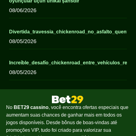
oyunçular üçün unikal şansdır
08/06/2026
Divertida_travessia_chickenroad_no_asfalto_quente_
08/05/2026
Increíble_desafío_chickenroad_entre_vehículos_refle
08/05/2026
No
BET29 cassino
, você encontra ofertas especiais que
aumentam suas chances de ganhar mais em todos os
jogos disponíveis. Desde bônus de boas-vindas até
promoções VIP, tudo foi criado para valorizar sua