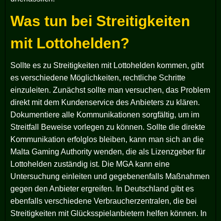
Was tun bei Streitigkeiten
mit Lottohelden?
Sollte es zu Streitigkeiten mit Lottohelden kommen, gibt
es verschiedene Möglichkeiten, rechtliche Schritte
einzuleiten. Zunächst sollte man versuchen, das Problem
direkt mit dem Kundenservice des Anbieters zu klären.
Dokumentiere alle Kommunikationen sorgfältig, um im
Streitfall Beweise vorlegen zu können. Sollte die direkte
Kommunikation erfolglos bleiben, kann man sich an die
Malta Gaming Authority wenden, die als Lizenzgeber für
Lottohelden zuständig ist. Die MGA kann eine
Untersuchung einleiten und gegebenenfalls Maßnahmen
gegen den Anbieter ergreifen. In Deutschland gibt es
ebenfalls verschiedene Verbraucherzentralen, die bei
Streitigkeiten mit Glücksspielanbietern helfen können. In