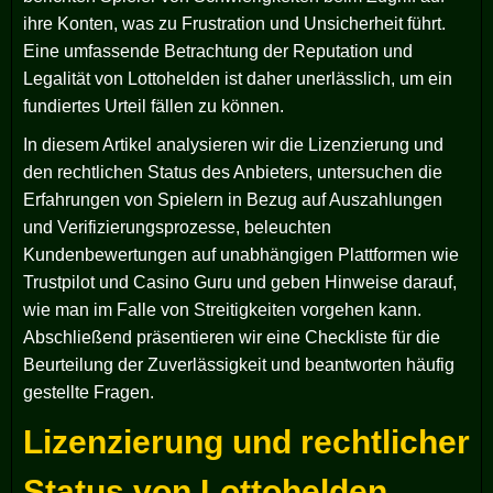
ihre Konten, was zu Frustration und Unsicherheit führt.
Eine umfassende Betrachtung der Reputation und
Legalität von Lottohelden ist daher unerlässlich, um ein
fundiertes Urteil fällen zu können.
In diesem Artikel analysieren wir die Lizenzierung und
den rechtlichen Status des Anbieters, untersuchen die
Erfahrungen von Spielern in Bezug auf Auszahlungen
und Verifizierungsprozesse, beleuchten
Kundenbewertungen auf unabhängigen Plattformen wie
Trustpilot und Casino Guru und geben Hinweise darauf,
wie man im Falle von Streitigkeiten vorgehen kann.
Abschließend präsentieren wir eine Checkliste für die
Beurteilung der Zuverlässigkeit und beantworten häufig
gestellte Fragen.
Lizenzierung und rechtlicher
Status von Lottohelden