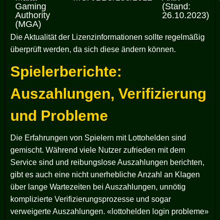
Gaming
(Stand:
Authority
26.10.2023)
(MGA)
Die Aktualität der Lizenzinformationen sollte regelmäßig
überprüft werden, da sich diese ändern können.
Spielerberichte:
Auszahlungen, Verifizierung
und Probleme
Die Erfahrungen von Spielern mit Lottohelden sind
gemischt. Während viele Nutzer zufrieden mit dem
Service sind und reibungslose Auszahlungen berichten,
gibt es auch eine nicht unerhebliche Anzahl an Klagen
über lange Wartezeiten bei Auszahlungen, unnötig
komplizierte Verifizierungsprozesse und sogar
verweigerte Auszahlungen. «lottohelden login probleme»