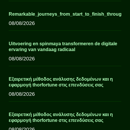
Remarkable_journeys_from_start_to_finish_through_c
08/08/2026
Uitvoering en spinmaya transformeren de digitale
ervaring van vandaag radicaal
08/08/2026
Εξαιρετική μέθοδος ανάλυσης δεδομένων και η
εφαρμογή thorfortune στις επενδύσεις σας
08/08/2026
Εξαιρετική μέθοδος ανάλυσης δεδομένων και η
εφαρμογή thorfortune στις επενδύσεις σας
08/08/2026