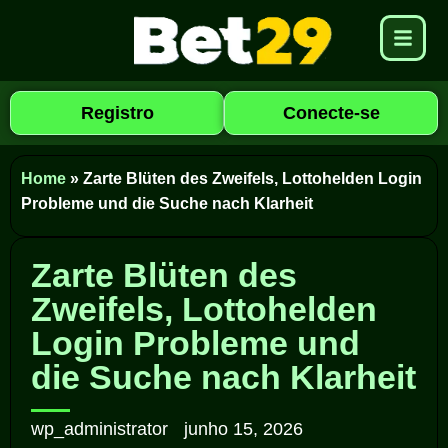
Registro
Conecte-se
Home
»
Zarte Blüten des Zweifels, Lottohelden Login
Probleme und die Suche nach Klarheit
Zarte Blüten des
Zweifels, Lottohelden
Login Probleme und
die Suche nach Klarheit
wp_administrator
junho 15, 2026