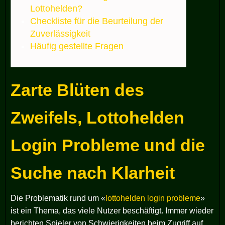
Lottohelden?
Checkliste für die Beurteilung der
Zuverlässigkeit
Häufig gestellte Fragen
Zarte Blüten des
Zweifels, Lottohelden
Login Probleme und die
Suche nach Klarheit
Die Problematik rund um «
lottohelden login probleme
»
ist ein Thema, das viele Nutzer beschäftigt. Immer wieder
berichten Spieler von Schwierigkeiten beim Zugriff auf