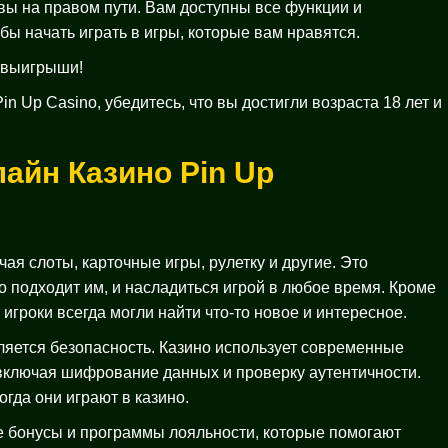
вы на правом пути. Вам доступны все функции и
бы начать играть в игры, которые вам нравятся.
е выигрыши!
 Up Casino, убедитесь, что вы достигли возраста 18 лет и
айн Казино Pin Up
ая слоты, карточные игры, рулетку и другие. Это
о подходит им, и насладиться игрой в любое время. Кроме
 игроки всегда могли найти что-то новое и интересное.
яется безопасность. Казино использует современные
 включая шифрование данных и проверку аутентичности.
огда они играют в казино.
е бонусы и программы лояльности, которые помогают