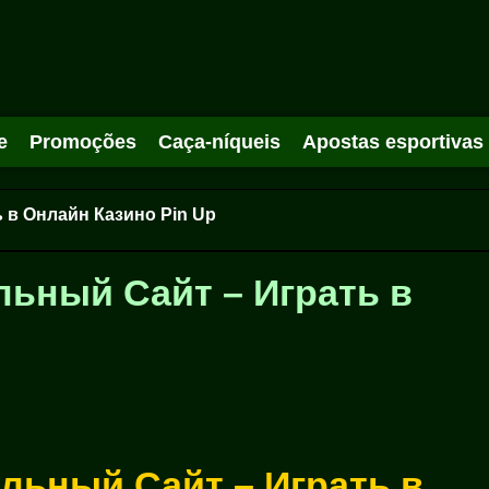
e
Promoções
Caça-níqueis
Apostas esportivas
 в Онлайн Казино Pin Up
ьный Сайт – Играть в
льный Сайт – Играть в