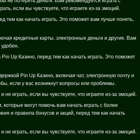
бы не потерять деньги. Вам рекомендуется играть с
ать, если вы чувствуете, что играете из-за эмоций.
д тем как начать играть. Это поможет вам лучше понять,
ючая кредитные карты, электронные деньги и другие. Вам
 удобен.
Pin Up Казино, перед тем как начать играть. Это поможет
ержкой Pin Up Казино, включая чат, электронную почту и
бы, если у вас возникнут вопросы или проблемы.
 не играть, если вы чувствуете, что играете из-за эмоций.
 которые могут помочь вам начать играть с более
вия и правила бонусов и акций, перед тем как начать
 не играть, если вы чувствуете, что играете из-за эмоций.