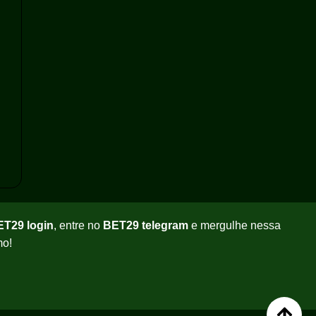
T29 login
, entre no
BET29 telegram
e mergulhe nessa
mo!