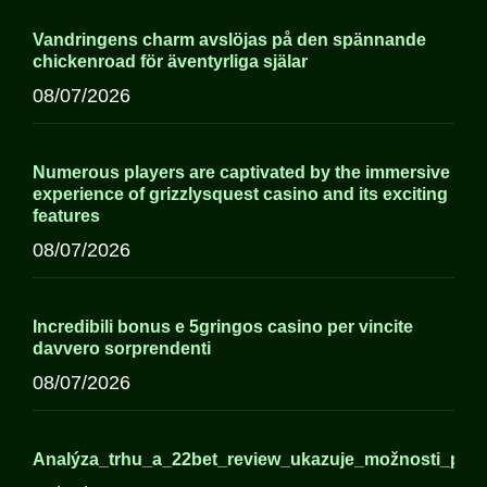
Vandringens charm avslöjas på den spännande
chickenroad för äventyrliga själar
08/07/2026
Numerous players are captivated by the immersive
experience of grizzlysquest casino and its exciting
features
08/07/2026
Incredibili bonus e 5gringos casino per vincite
davvero sorprendenti
08/07/2026
Analýza_trhu_a_22bet_review_ukazuje_možnosti_pro