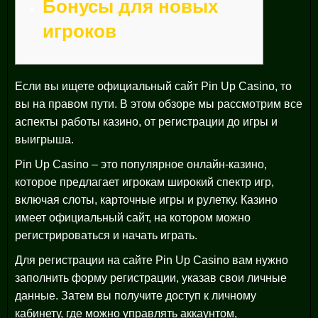
Бонусы для новых
игроков
Если вы ищете официальный сайт Pin Up Casino, то
вы на правом пути. В этом обзоре мы рассмотрим все
аспекты работы казино, от регистрации до игры и
выигрыша.
Pin Up Casino – это популярное онлайн-казино,
которое предлагает игрокам широкий спектр игр,
включая слоты, карточные игры и рулетку. Казино
имеет официальный сайт, на котором можно
регистрироваться и начать играть.
Для регистрации на сайте Pin Up Casino вам нужно
заполнить форму регистрации, указав свои личные
данные. Затем вы получите доступ к личному
кабинету, где можно управлять аккаунтом,