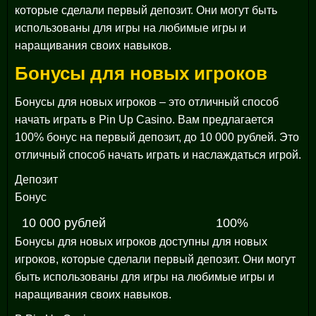
которые сделали первый депозит. Они могут быть
использованы для игры на любимые игры и
наращивания своих навыков.
Бонусы для новых игроков
Бонусы для новых игроков – это отличный способ
начать играть в Pin Up Casino. Вам предлагается
100% бонус на первый депозит, до 10 000 рублей. Это
отличный способ начать играть и наслаждаться игрой.
Депозит
Бонус
10 000 рублей
100%
Бонусы для новых игроков доступны для новых
игроков, которые сделали первый депозит. Они могут
быть использованы для игры на любимые игры и
наращивания своих навыков.