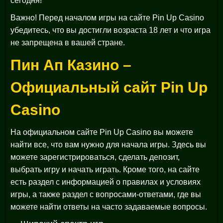
сегодня!
Важно! Перед началом игры на сайте Pin Up Casino
убедитесь, что вы достигли возраста 18 лет и что игра
не запрещена в вашей стране.
Пин Ап Казино –
Официальный сайт Pin Up
Casino
На официальном сайте Pin Up Casino вы можете
найти все, что вам нужно для начала игры. Здесь вы
можете зарегистрироваться, сделать депозит,
выбрать игру и начать играть. Кроме того, на сайте
есть раздел с информацией о правилах и условиях
игры, а также раздел с вопросами-ответами, где вы
можете найти ответы на часто задаваемые вопросы.