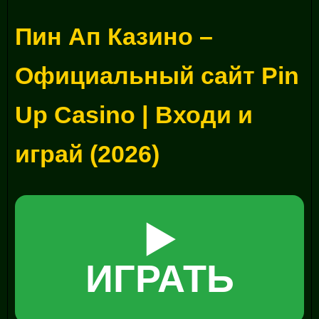
Пин Ап Казино –
Официальный сайт Pin
Up Casino | Входи и
играй (2026)
▶️
ИГРАТЬ